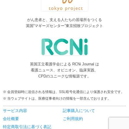
2016/08/08
脳神経外科関連論文をエキスパートが海外誌から厳選し日本語で
紹介するNeurosurgery Summaryを公開しました。
がん患者と、支える人たちの居場所をつくる
2016/08/08
英国“マギーズセンター”東京招致プロジェクト
間脳下垂体を中心とした論文をエキスパートが海外誌から厳選し
日本語で紹介するPituitary Summaryを公開しました。
2016/08/08
更新情報をお知らせする無料メルマガサービスをはじめました。
2016/08/08
英国王立看護学会による RCNi Journal は
サイトをリニューアルしました
看護ニュース、オピニオン、臨床実践、
2016/07/04
CPDのユニークな情報源です。
事業内容に編集業を追加しました。電子書籍、各種報告書等の編
集も承ります。
会員登録時に送信される情報は、SSL暗号化通信により保護され安全です。
2016/05/24
当ウェブサイトは、医療従事者向けの情報を一部含んでおります。
当サービスが制作協力している理学療法および看護領域の海外ジ
ャーナルレビューがメディカルオンラインにて公開されました。
サービス内容
記事購入について
2016/05/15
会社概要
ご利用規約
当サービスが制作協力している理学療法および看護領域の海外ジ
特定商取引法に基づく表記
ャーナルレビューが今年6月よりメディカルオンラインにて公開さ