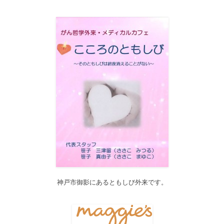
2017/12/19
12月21日（木）22:00～翌22日（金）10:00頃にサイトメンテナン
ス作業を行います。 作業中は、サイト全ページ（https://silex-
transl.com/）が閲覧できなくなります。 皆様ご迷惑をお掛けい
た...
2017/11/01
11月1日をもって組織を合同会社に改め、Silex Press合同会社を設
立いたしました。
2017/05/31
Global Health Review
食は「地中海的」に?
を公開しました。
2017/05/25
サービス内容のページに「医の知の共有」を追加しました。
2017/04/04
2017年4月4日～9日迄カテゴリーの整理を行うため、一部カテゴリ
ーが表示されなくなります。ご迷惑をおかけしますが、何卒ご理
解いただけますようお願いいたします。
神戸市御影にあるともしび外来です。
2016/10/26
Neurosurgery Summary・Pituitary Summaryにおいて、分類を追加
しました。各一覧の右側の「カテゴリー」をご覧ください。