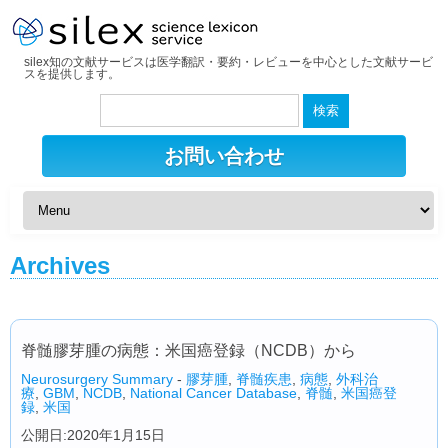
silex知の文献サービスは医学翻訳・要約・レビューを中心とした文献サービ
スを提供します。
検
索:
お問い合わせ
Archives
脊髄膠芽腫の病態：米国癌登録（NCDB）から
Neurosurgery Summary
-
膠芽腫
,
脊髄疾患
,
病態
,
外科治
療
,
GBM
,
NCDB
,
National Cancer Database
,
脊髄
,
米国癌登
録
,
米国
公開日:2020年1月15日