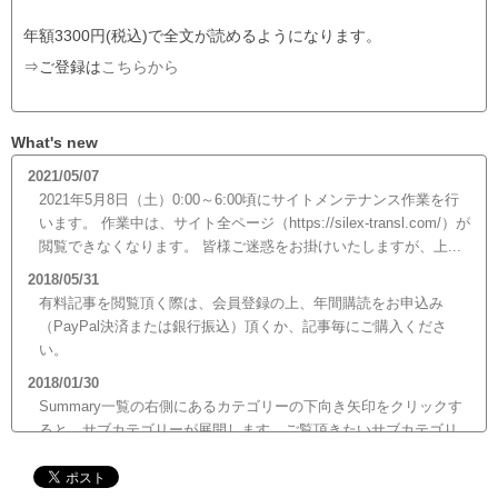
年額3300円(税込)で全文が読めるようになります。
⇒ご登録は
こちらから
What's new
2021/05/07
2021年5月8日（土）0:00～6:00頃にサイトメンテナンス作業を行
います。 作業中は、サイト全ページ（https://silex-transl.com/）が
閲覧できなくなります。 皆様ご迷惑をお掛けいたしますが、上...
2018/05/31
有料記事を閲覧頂く際は、会員登録の上、年間購読をお申込み
（PayPal決済または銀行振込）頂くか、記事毎にご購入くださ
い。
2018/01/30
Summary一覧の右側にあるカテゴリーの下向き矢印をクリックす
ると、サブカテゴリーが展開します。ご覧頂きたいサブカテゴリ
ーをクリックするとサブカテゴリー一覧から記事がご覧頂けま
す。どうぞご利用ください。