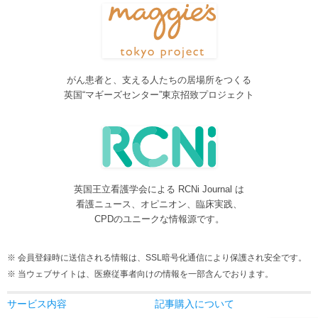
Neurosurgery Summary・Pituitary Summaryにおいて、分類を追加
しました。各一覧の右側の「カテゴリー」をご覧ください。
2016/08/08
脳神経外科関連論文をエキスパートが海外誌から厳選し日本語で
紹介するNeurosurgery Summaryを公開しました。
がん患者と、支える人たちの居場所をつくる
2016/08/08
英国“マギーズセンター”東京招致プロジェクト
間脳下垂体を中心とした論文をエキスパートが海外誌から厳選し
日本語で紹介するPituitary Summaryを公開しました。
2016/08/08
更新情報をお知らせする無料メルマガサービスをはじめました。
2016/08/08
英国王立看護学会による RCNi Journal は
サイトをリニューアルしました
看護ニュース、オピニオン、臨床実践、
2016/07/04
CPDのユニークな情報源です。
事業内容に編集業を追加しました。電子書籍、各種報告書等の編
集も承ります。
会員登録時に送信される情報は、SSL暗号化通信により保護され安全です。
2016/05/24
当ウェブサイトは、医療従事者向けの情報を一部含んでおります。
当サービスが制作協力している理学療法および看護領域の海外ジ
ャーナルレビューがメディカルオンラインにて公開されました。
サービス内容
記事購入について