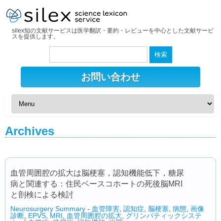
silex知の文献サービスは医学翻訳・要約・レビューを中心とした文献サービ
スを提供します。
検
索:
お問い合わせ
Archives
血管周囲腔の拡大は脳梗塞，認知機能低下，糖尿
病と関連する：住民ベースコホートの死後脳MRI
と剖検による検討
Neurosurgery Summary
-
血管障害
,
認知症
,
脳梗塞
,
病態
,
画像
診断
,
EPVS
,
MRI
,
血管周囲腔の拡大
,
グリンパティックシステ