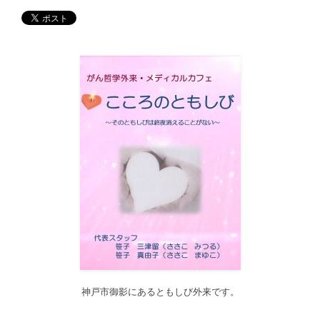
ーをクリックするとサブカテゴリー一覧から記事がご覧頂けま
す。どうぞご利用ください。
2017/12/19
12月21日（木）22:00～翌22日（金）10:00頃にサイトメンテナン
ス作業を行います。 作業中は、サイト全ページ（https://silex-
transl.com/）が閲覧できなくなります。 皆様ご迷惑をお掛けい
た...
2017/11/01
11月1日をもって組織を合同会社に改め、Silex Press合同会社を設
立いたしました。
2017/05/31
Global Health Review
食は「地中海的」に?
を公開しました。
2017/05/25
サービス内容のページに「医の知の共有」を追加しました。
2017/04/04
2017年4月4日～9日迄カテゴリーの整理を行うため、一部カテゴリ
ーが表示されなくなります。ご迷惑をおかけしますが、何卒ご理
解いただけますようお願いいたします。
神戸市御影にあるともしび外来です。
2016/10/26