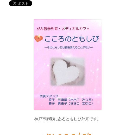
す。どうぞご利用ください。
2017/12/19
12月21日（木）22:00～翌22日（金）10:00頃にサイトメンテナン
ス作業を行います。 作業中は、サイト全ページ（https://silex-
transl.com/）が閲覧できなくなります。 皆様ご迷惑をお掛けい
た...
2017/11/01
11月1日をもって組織を合同会社に改め、Silex Press合同会社を設
立いたしました。
2017/05/31
Global Health Review
食は「地中海的」に?
を公開しました。
2017/05/25
サービス内容のページに「医の知の共有」を追加しました。
2017/04/04
2017年4月4日～9日迄カテゴリーの整理を行うため、一部カテゴリ
ーが表示されなくなります。ご迷惑をおかけしますが、何卒ご理
解いただけますようお願いいたします。
神戸市御影にあるともしび外来です。
2016/10/26
Neurosurgery Summary・Pituitary Summaryにおいて、分類を追加