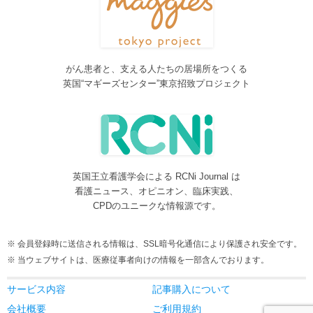
しました。各一覧の右側の「カテゴリー」をご覧ください。
2016/08/08
脳神経外科関連論文をエキスパートが海外誌から厳選し日本語で
紹介するNeurosurgery Summaryを公開しました。
がん患者と、支える人たちの居場所をつくる
2016/08/08
英国“マギーズセンター”東京招致プロジェクト
間脳下垂体を中心とした論文をエキスパートが海外誌から厳選し
日本語で紹介するPituitary Summaryを公開しました。
2016/08/08
更新情報をお知らせする無料メルマガサービスをはじめました。
2016/08/08
英国王立看護学会による RCNi Journal は
サイトをリニューアルしました
看護ニュース、オピニオン、臨床実践、
2016/07/04
CPDのユニークな情報源です。
事業内容に編集業を追加しました。電子書籍、各種報告書等の編
集も承ります。
会員登録時に送信される情報は、SSL暗号化通信により保護され安全です。
2016/05/24
当ウェブサイトは、医療従事者向けの情報を一部含んでおります。
当サービスが制作協力している理学療法および看護領域の海外ジ
ャーナルレビューがメディカルオンラインにて公開されました。
サービス内容
記事購入について
2016/05/15
会社概要
ご利用規約