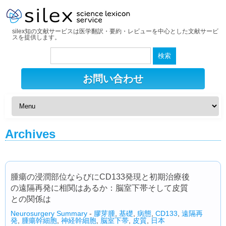
silex知の文献サービスは医学翻訳・要約・レビューを中心とした文献サービ
スを提供します。
検
索:
お問い合わせ
Archives
腫瘍の浸潤部位ならびにCD133発現と初期治療後
の遠隔再発に相関はあるか：脳室下帯そして皮質
との関係は
Neurosurgery Summary
-
膠芽腫
,
基礎
,
病態
,
CD133
,
遠隔再
発
,
腫瘍幹細胞
,
神経幹細胞
,
脳室下帯
,
皮質
,
日本