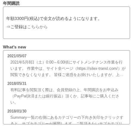
年間購読
年額3300円(税込)で全文が読めるようになります。
⇒ご登録は
こちらから
What's new
2021/05/07
2021年5月8日（土）0:00～6:00頃にサイトメンテナンス作業を行
います。 作業中は、サイト全ページ（https://silex-transl.com/）が
閲覧できなくなります。 皆様ご迷惑をお掛けいたしますが、上...
2018/05/31
有料記事を閲覧頂く際は、会員登録の上、年間購読をお申込み
（PayPal決済または銀行振込）頂くか、記事毎にご購入くださ
い。
2018/01/30
Summary一覧の右側にあるカテゴリーの下向き矢印をクリックす
ると、サブカテゴリーが展開します。ご覧頂きたいサブカテゴリ
ーをクリックするとサブカテゴリー一覧から記事がご覧頂けま