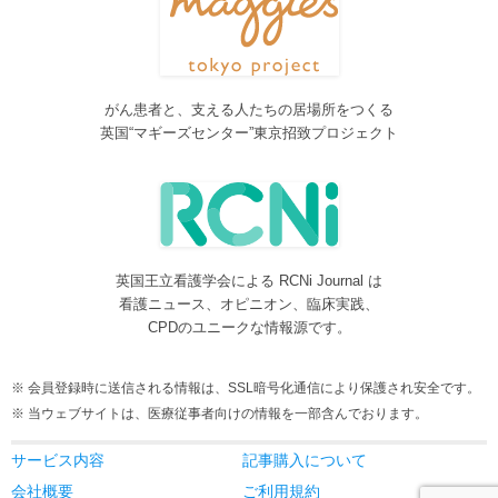
しました。各一覧の右側の「カテゴリー」をご覧ください。
2016/08/08
脳神経外科関連論文をエキスパートが海外誌から厳選し日本語で
紹介するNeurosurgery Summaryを公開しました。
がん患者と、支える人たちの居場所をつくる
2016/08/08
英国“マギーズセンター”東京招致プロジェクト
間脳下垂体を中心とした論文をエキスパートが海外誌から厳選し
日本語で紹介するPituitary Summaryを公開しました。
2016/08/08
更新情報をお知らせする無料メルマガサービスをはじめました。
2016/08/08
英国王立看護学会による RCNi Journal は
サイトをリニューアルしました
看護ニュース、オピニオン、臨床実践、
2016/07/04
CPDのユニークな情報源です。
事業内容に編集業を追加しました。電子書籍、各種報告書等の編
集も承ります。
会員登録時に送信される情報は、SSL暗号化通信により保護され安全です。
2016/05/24
当ウェブサイトは、医療従事者向けの情報を一部含んでおります。
当サービスが制作協力している理学療法および看護領域の海外ジ
ャーナルレビューがメディカルオンラインにて公開されました。
サービス内容
記事購入について
2016/05/15
会社概要
ご利用規約