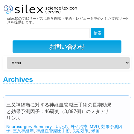
silex知の文献サービスは医学翻訳・要約・レビューを中心とした文献サービ
スを提供します。
検
索:
お問い合わせ
Archives
三叉神経痛に対する神経血管減圧手術の長期効果
と効果予測因子：46研究（3,897例）のメタアナ
リシス
Neurosurgery Summary
-
いたみ
,
外科治療
,
MVD
,
効果予測因
子
,
三叉神経痛
,
神経血管減圧手術
,
長期効果
,
米国