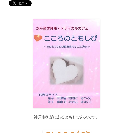
す。どうぞご利用ください。
2017/12/19
12月21日（木）22:00～翌22日（金）10:00頃にサイトメンテナン
ス作業を行います。 作業中は、サイト全ページ（https://silex-
transl.com/）が閲覧できなくなります。 皆様ご迷惑をお掛けい
た...
2017/11/01
11月1日をもって組織を合同会社に改め、Silex Press合同会社を設
立いたしました。
2017/05/31
Global Health Review
食は「地中海的」に?
を公開しました。
2017/05/25
サービス内容のページに「医の知の共有」を追加しました。
2017/04/04
2017年4月4日～9日迄カテゴリーの整理を行うため、一部カテゴリ
ーが表示されなくなります。ご迷惑をおかけしますが、何卒ご理
解いただけますようお願いいたします。
神戸市御影にあるともしび外来です。
2016/10/26
Neurosurgery Summary・Pituitary Summaryにおいて、分類を追加