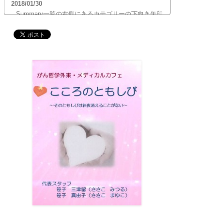
2018/01/30
Summary一覧の右側にあるカテゴリーの下向き矢印
をクリックすると、サブカテゴリーが展開します。
ご覧頂きたいサブカテゴリーをクリックするとサブ
カテゴリー一覧から記事がご覧頂けます。どうぞご
利用ください。
2017/12/19
12月21日（木）22:00～翌22日（金）10:00頃にサイ
トメンテナンス作業を行います。 作業中は、サイト
全ページ（https://silex-transl.com/）が閲覧できな
くなります。 皆様ご迷惑をお掛けいた...
2017/11/01
11月1日をもって組織を合同会社に改め、Silex
Press合同会社を設立いたしました。
2017/05/31
Global Health Review
食は「地中海的」に?
を公開
しました。
2017/05/25
サービス内容のページに「医の知の共有」を追加し
ました。