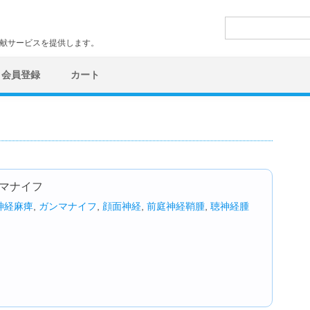
検
索:
文献サービスを提供します。
会員登録
カート
ンマナイフ
神経麻痺
,
ガンマナイフ
,
顔面神経
,
前庭神経鞘腫
,
聴神経腫