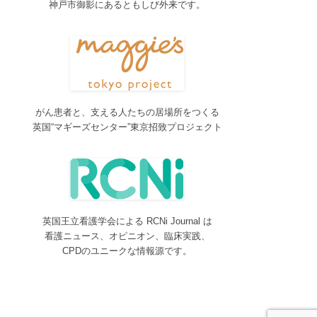
神戸市御影にあるともしび外来です。
2017/04/04
2017年4月4日～9日迄カテゴリーの整理を行うた
め、一部カテゴリーが表示されなくなります。ご迷
惑をおかけしますが、何卒ご理解いただけますよう
お願いいたします。
2016/10/26
がん患者と、支える人たちの居場所をつくる
Neurosurgery Summary・Pituitary Summaryにおい
英国“マギーズセンター”東京招致プロジェクト
て、分類を追加しました。各一覧の右側の「カテゴ
リー」をご覧ください。
2016/08/08
脳神経外科関連論文をエキスパートが海外誌から厳
選し日本語で紹介するNeurosurgery Summaryを公
開しました。
英国王立看護学会による RCNi Journal は
2016/08/08
看護ニュース、オピニオン、臨床実践、
間脳下垂体を中心とした論文をエキスパートが海外
CPDのユニークな情報源です。
誌から厳選し日本語で紹介するPituitary Summaryを
公開しました。
2016/08/08
更新情報をお知らせする無料メルマガサービスをは