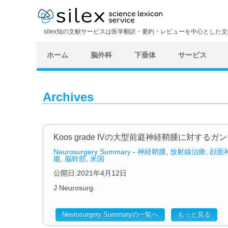
silex知の文献サービスは医学翻訳・要約・レビューを中心とした
ホーム
脳外科
下垂体
サービス
Archives
Koos grade IVの大型前庭神経鞘腫に対するガ
Neurosurgery Summary
-
神経鞘腫
,
放射線治療
,
顔面
瘍
,
脳幹部
,
米国
公開日:2021年4月12日
J Neurosurg.
Neurosurgery Summaryの一覧へ
もっと見る