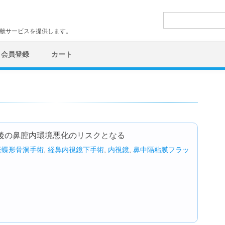
検
索:
文献サービスを提供します。
会員登録
カート
後の鼻腔内環境悪化のリスクとなる
経蝶形骨洞手術
,
経鼻内視鏡下手術
,
内視鏡
,
鼻中隔粘膜フラッ