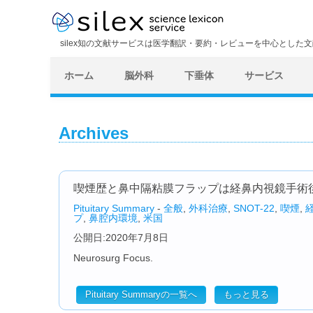
silex知の文献サービスは医学翻訳・要約・レビューを中心とした
ホーム
脳外科
下垂体
サービス
Archives
喫煙歴と鼻中隔粘膜フラップは経鼻内視鏡手術
Pituitary Summary
-
全般
,
外科治療
,
SNOT-22
,
喫煙
,
プ
,
鼻腔内環境
,
米国
公開日:2020年7月8日
Neurosurg Focus.
Pituitary Summaryの一覧へ
もっと見る