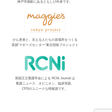
神戸市御影にあるともしび外来です。
2017/04/04
2017年4月4日～9日迄カテゴリーの整理を行うた
め、一部カテゴリーが表示されなくなります。ご迷
惑をおかけしますが、何卒ご理解いただけますよう
お願いいたします。
2016/10/26
がん患者と、支える人たちの居場所をつくる
Neurosurgery Summary・Pituitary Summaryにおい
英国“マギーズセンター”東京招致プロジェクト
て、分類を追加しました。各一覧の右側の「カテゴ
リー」をご覧ください。
2016/08/08
脳神経外科関連論文をエキスパートが海外誌から厳
選し日本語で紹介するNeurosurgery Summaryを公
開しました。
英国王立看護学会による RCNi Journal は
2016/08/08
看護ニュース、オピニオン、臨床実践、
間脳下垂体を中心とした論文をエキスパートが海外
CPDのユニークな情報源です。
誌から厳選し日本語で紹介するPituitary Summaryを
公開しました。
2016/08/08
更新情報をお知らせする無料メルマガサービスをは