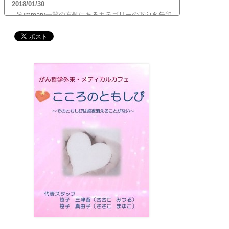
2018/01/30
Summary一覧の右側にあるカテゴリーの下向き矢印
をクリックすると、サブカテゴリーが展開します。
ご覧頂きたいサブカテゴリーをクリックするとサブ
カテゴリー一覧から記事がご覧頂けます。どうぞご
利用ください。
2017/12/19
12月21日（木）22:00～翌22日（金）10:00頃にサイ
トメンテナンス作業を行います。 作業中は、サイト
全ページ（https://silex-transl.com/）が閲覧できな
くなります。 皆様ご迷惑をお掛けいた...
2017/11/01
11月1日をもって組織を合同会社に改め、Silex
Press合同会社を設立いたしました。
2017/05/31
Global Health Review
食は「地中海的」に?
を公開
しました。
2017/05/25
サービス内容のページに「医の知の共有」を追加し
ました。