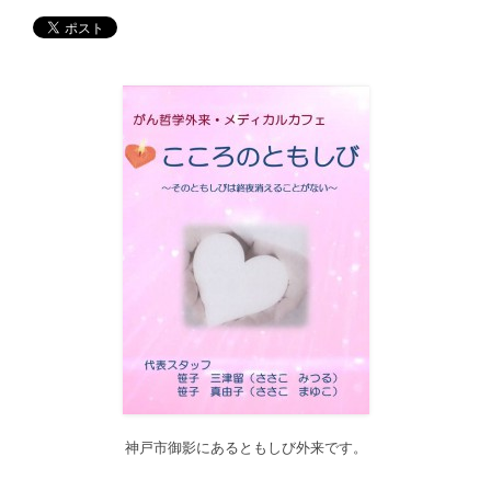
ーをクリックするとサブカテゴリー一覧から記事がご覧頂けま
す。どうぞご利用ください。
2017/12/19
12月21日（木）22:00～翌22日（金）10:00頃にサイトメンテナン
ス作業を行います。 作業中は、サイト全ページ（https://silex-
transl.com/）が閲覧できなくなります。 皆様ご迷惑をお掛けい
た...
2017/11/01
11月1日をもって組織を合同会社に改め、Silex Press合同会社を設
立いたしました。
2017/05/31
Global Health Review
食は「地中海的」に?
を公開しました。
2017/05/25
サービス内容のページに「医の知の共有」を追加しました。
2017/04/04
2017年4月4日～9日迄カテゴリーの整理を行うため、一部カテゴリ
ーが表示されなくなります。ご迷惑をおかけしますが、何卒ご理
解いただけますようお願いいたします。
神戸市御影にあるともしび外来です。
2016/10/26