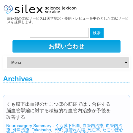
silex知の文献サービスは医学翻訳・要約・レビューを中心とした文献サービ
スを提供します。
検
索:
お問い合わせ
Archives
くも膜下出血後のたこつぼ心筋症では，合併する
脳血管攣縮に対する積極的な血管内治療が予後を
改善する
Neurosurgery Summary
-
くも膜下出血
,
血管内治療
,
血管内治
療
,
外科治療
,
Takotsubo
,
IABP
,
血管れん縮
,
死亡率
,
たこつぼ心