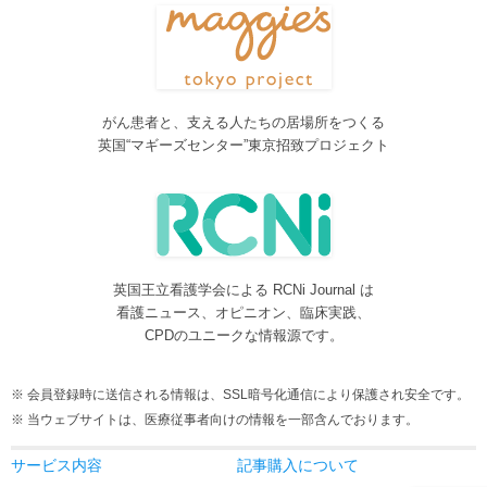
Neurosurgery Summary・Pituitary Summaryにおいて、分類を追加
しました。各一覧の右側の「カテゴリー」をご覧ください。
2016/08/08
脳神経外科関連論文をエキスパートが海外誌から厳選し日本語で
紹介するNeurosurgery Summaryを公開しました。
がん患者と、支える人たちの居場所をつくる
2016/08/08
英国“マギーズセンター”東京招致プロジェクト
間脳下垂体を中心とした論文をエキスパートが海外誌から厳選し
日本語で紹介するPituitary Summaryを公開しました。
2016/08/08
更新情報をお知らせする無料メルマガサービスをはじめました。
2016/08/08
英国王立看護学会による RCNi Journal は
サイトをリニューアルしました
看護ニュース、オピニオン、臨床実践、
2016/07/04
CPDのユニークな情報源です。
事業内容に編集業を追加しました。電子書籍、各種報告書等の編
集も承ります。
会員登録時に送信される情報は、SSL暗号化通信により保護され安全です。
2016/05/24
当ウェブサイトは、医療従事者向けの情報を一部含んでおります。
当サービスが制作協力している理学療法および看護領域の海外ジ
ャーナルレビューがメディカルオンラインにて公開されました。
サービス内容
記事購入について