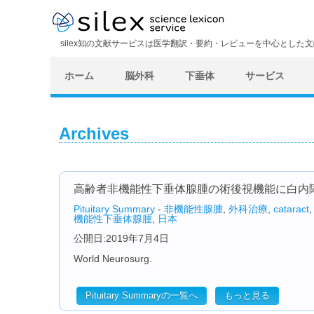
silex知の文献サービスは医学翻訳・要約・レビューを中心とした
ホーム
脳外科
下垂体
サービス
Archives
高齢者非機能性下垂体腺腫の術後視機能に白内
Pituitary Summary
-
非機能性腺腫
,
外科治療
,
cataract
機能性下垂体腺腫
,
日本
公開日:2019年7月4日
World Neurosurg.
Pituitary Summaryの一覧へ
もっと見る