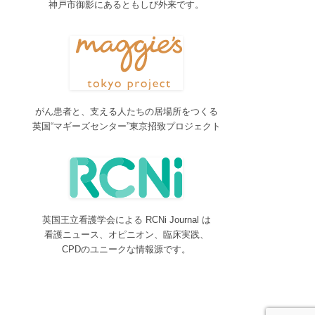
神戸市御影にあるともしび外来です。
2017/04/04
2017年4月4日～9日迄カテゴリーの整理を行うた
め、一部カテゴリーが表示されなくなります。ご迷
惑をおかけしますが、何卒ご理解いただけますよう
お願いいたします。
2016/10/26
がん患者と、支える人たちの居場所をつくる
Neurosurgery Summary・Pituitary Summaryにおい
英国“マギーズセンター”東京招致プロジェクト
て、分類を追加しました。各一覧の右側の「カテゴ
リー」をご覧ください。
2016/08/08
脳神経外科関連論文をエキスパートが海外誌から厳
選し日本語で紹介するNeurosurgery Summaryを公
開しました。
英国王立看護学会による RCNi Journal は
2016/08/08
看護ニュース、オピニオン、臨床実践、
間脳下垂体を中心とした論文をエキスパートが海外
CPDのユニークな情報源です。
誌から厳選し日本語で紹介するPituitary Summaryを
公開しました。
2016/08/08
更新情報をお知らせする無料メルマガサービスをは