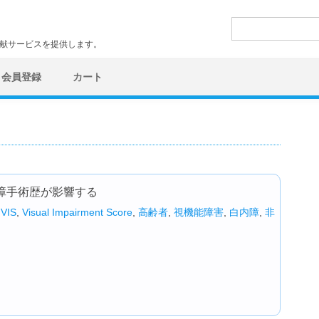
検
索:
文献サービスを提供します。
会員登録
カート
障手術歴が影響する
,
VIS
,
Visual Impairment Score
,
高齢者
,
視機能障害
,
白内障
,
非