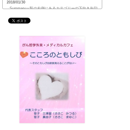
2018/01/30
Summary一覧の右側にあるカテゴリーの下向き矢印
をクリックすると、サブカテゴリーが展開します。
ご覧頂きたいサブカテゴリーをクリックするとサブ
カテゴリー一覧から記事がご覧頂けます。どうぞご
利用ください。
2017/12/19
12月21日（木）22:00～翌22日（金）10:00頃にサイ
トメンテナンス作業を行います。 作業中は、サイト
全ページ（https://silex-transl.com/）が閲覧できな
くなります。 皆様ご迷惑をお掛けいた...
2017/11/01
11月1日をもって組織を合同会社に改め、Silex
Press合同会社を設立いたしました。
2017/05/31
Global Health Review
食は「地中海的」に?
を公開
しました。
2017/05/25
サービス内容のページに「医の知の共有」を追加し
ました。