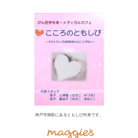
2017/12/19
12月21日（木）22:00～翌22日（金）10:00頃にサイトメンテナン
ス作業を行います。 作業中は、サイト全ページ（https://silex-
transl.com/）が閲覧できなくなります。 皆様ご迷惑をお掛けい
た...
2017/11/01
11月1日をもって組織を合同会社に改め、Silex Press合同会社を設
立いたしました。
2017/05/31
Global Health Review
食は「地中海的」に?
を公開しました。
2017/05/25
サービス内容のページに「医の知の共有」を追加しました。
2017/04/04
2017年4月4日～9日迄カテゴリーの整理を行うため、一部カテゴリ
ーが表示されなくなります。ご迷惑をおかけしますが、何卒ご理
解いただけますようお願いいたします。
神戸市御影にあるともしび外来です。
2016/10/26
Neurosurgery Summary・Pituitary Summaryにおいて、分類を追加
しました。各一覧の右側の「カテゴリー」をご覧ください。