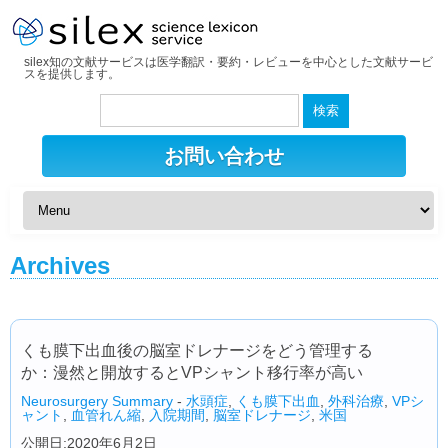
silex知の文献サービスは医学翻訳・要約・レビューを中心とした文献サービ
スを提供します。
検
索:
お問い合わせ
Archives
くも膜下出血後の脳室ドレナージをどう管理する
か：漫然と開放するとVPシャント移行率が高い
Neurosurgery Summary
-
水頭症
,
くも膜下出血
,
外科治療
,
VPシ
ャント
,
血管れん縮
,
入院期間
,
脳室ドレナージ
,
米国
公開日:2020年6月2日