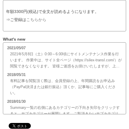
年額3300円(税込)で全文が読めるようになります。
⇒ご登録は
こちらから
What's new
2021/05/07
2021年5月8日（土）0:00～6:00頃にサイトメンテナンス作業を行
います。 作業中は、サイト全ページ（https://silex-transl.com/）が
閲覧できなくなります。 皆様ご迷惑をお掛けいたしますが、上...
2018/05/31
有料記事を閲覧頂く際は、会員登録の上、年間購読をお申込み
（PayPal決済または銀行振込）頂くか、記事毎にご購入くださ
い。
2018/01/30
Summary一覧の右側にあるカテゴリーの下向き矢印をクリックす
ると、サブカテゴリーが展開します。ご覧頂きたいサブカテゴリ
ーをクリックするとサブカテゴリー一覧から記事がご覧頂けま
す。どうぞご利用ください。