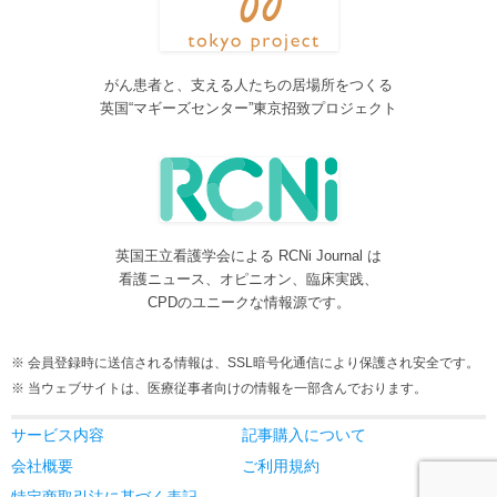
2016/08/08
脳神経外科関連論文をエキスパートが海外誌から厳選し日本語で
紹介するNeurosurgery Summaryを公開しました。
がん患者と、支える人たちの居場所をつくる
2016/08/08
英国“マギーズセンター”東京招致プロジェクト
間脳下垂体を中心とした論文をエキスパートが海外誌から厳選し
日本語で紹介するPituitary Summaryを公開しました。
2016/08/08
更新情報をお知らせする無料メルマガサービスをはじめました。
2016/08/08
英国王立看護学会による RCNi Journal は
サイトをリニューアルしました
看護ニュース、オピニオン、臨床実践、
2016/07/04
CPDのユニークな情報源です。
事業内容に編集業を追加しました。電子書籍、各種報告書等の編
集も承ります。
会員登録時に送信される情報は、SSL暗号化通信により保護され安全です。
2016/05/24
当ウェブサイトは、医療従事者向けの情報を一部含んでおります。
当サービスが制作協力している理学療法および看護領域の海外ジ
ャーナルレビューがメディカルオンラインにて公開されました。
サービス内容
記事購入について
2016/05/15
会社概要
ご利用規約
当サービスが制作協力している理学療法および看護領域の海外ジ
特定商取引法に基づく表記