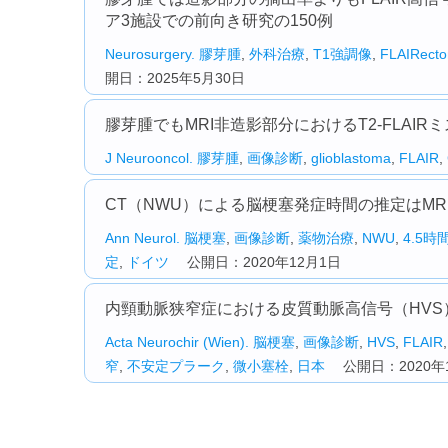
ア3施設での前向き研究の150例
Neurosurgery.
膠芽腫
,
外科治療
,
T1強調像
,
FLAIRect
開日：2025年5月30日
膠芽腫でもMRI非造影部分におけるT2-FLAI
J Neurooncol.
膠芽腫
,
画像診断
,
glioblastoma
,
FLAIR
,
CT（NWU）による脳梗塞発症時間の推定はMRI
Ann Neurol.
脳梗塞
,
画像診断
,
薬物治療
,
NWU
,
4.5時
定
,
ドイツ
公開日：2020年12月1日
内頸動脈狭窄症における皮質動脈高信号（HV
Acta Neurochir (Wien).
脳梗塞
,
画像診断
,
HVS
,
FLAIR
窄
,
不安定プラーク
,
微小塞栓
,
日本
公開日：2020年1