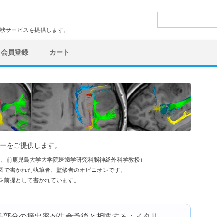
検
索:
文献サービスを提供します。
会員登録
カート
ーをご提供します。
学)、前鹿児島大学大学院医歯学研究科脳神経外科学教授）
図で書かれた執筆者、監修者のオピニオンです。
を前提として書かれています。
信号部分の摘出率が生命予後と相関する：イタリ