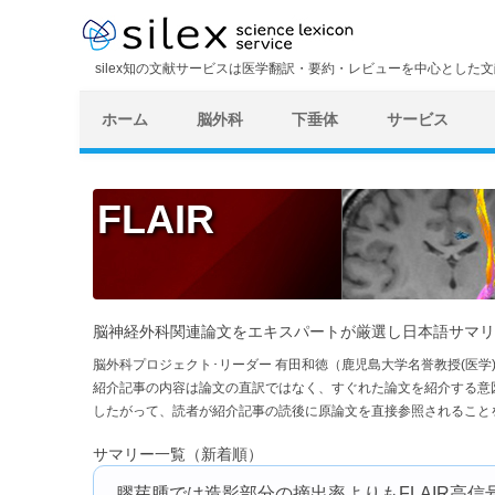
silex知の文献サービスは医学翻訳・要約・レビューを中心とした
ホーム
脳外科
下垂体
サービス
FLAIR
脳神経外科関連論文をエキスパートが厳選し日本語サマリ
脳外科プロジェクト･リーダー 有田和徳（鹿児島大学名誉教授(医
紹介記事の内容は論文の直訳ではなく、すぐれた論文を紹介する意
したがって、読者が紹介記事の読後に原論文を直接参照されること
サマリー一覧（新着順）
膠芽腫では造影部分の摘出率よりもFLAIR高