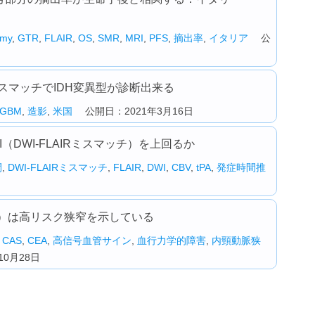
omy
,
GTR
,
FLAIR
,
OS
,
SMR
,
MRI
,
PFS
,
摘出率
,
イタリア
公
RミスマッチでIDH変異型が診断出来る
GBM
,
造影
,
米国
公開日：2021年3月16日
（DWI-FLAIRミスマッチ）を上回るか
間
,
DWI-FLAIRミスマッチ
,
FLAIR
,
DWI
,
CBV
,
tPA
,
発症時間推
S）は高リスク狭窄を示している
,
CAS
,
CEA
,
高信号血管サイン
,
血行力学的障害
,
内頸動脈狭
0月28日