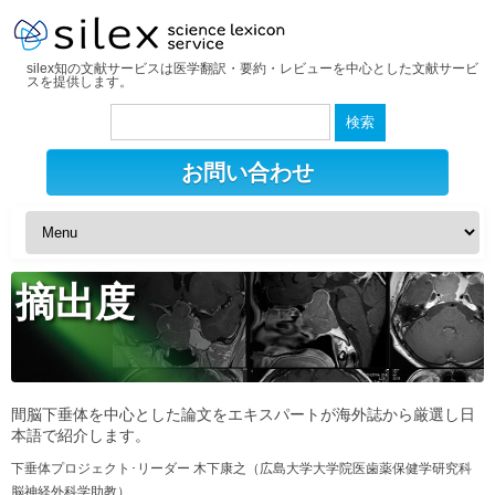
silex知の文献サービスは医学翻訳・要約・レビューを中心とした文献サービ
スを提供します。
検
索:
お問い合わせ
摘出度
間脳下垂体を中心とした論文をエキスパートが海外誌から厳選し日
本語で紹介します。
下垂体プロジェクト･リーダー 木下康之（広島大学大学院医歯薬保健学研究科
脳神経外科学助教）