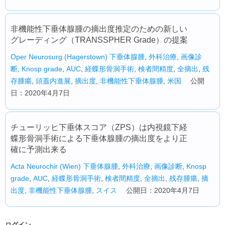
非機能性下垂体腺腫の摘出度推定のための新しい
グレーディング（TRANSSPHER Grade）の提案
Oper Neurosurg (Hagerstown)
下垂体腺腫
,
外科治療
,
画像診
断
,
Knosp grade
,
AUC
,
経蝶形骨洞手術
,
検者間精度
,
全摘出
,
残
存腫瘍
,
頭蓋内進展
,
摘出度
,
非機能性下垂体腺腫
,
米国
公開
日：2020年4月7日
チューリッヒ下垂体スコア（ZPS）は内視鏡下経
蝶形骨洞手術による下垂体腺腫の摘出度をより正
確に予測出来る
Acta Neurochir (Wien)
下垂体腺腫
,
外科治療
,
画像診断
,
Knosp
grade
,
AUC
,
経蝶形骨洞手術
,
検者間精度
,
全摘出
,
残存腫瘍
,
摘
出度
,
非機能性下垂体腺腫
,
スイス
公開日：2020年4月7日
ログイン