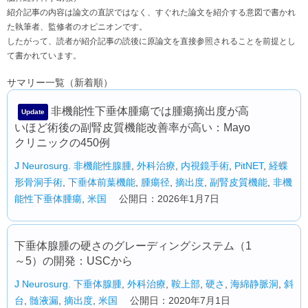
紹介記事の内容は論文の直訳ではなく、すぐれた論文を紹介する意図で書かれ
た執筆者、監修者のオピニオンです。
したがって、読者が紹介記事の読後に原論文を直接参照されることを前提とし
て書かれています。
サマリー一覧（新着順）
非機能性下垂体腫瘍では腫瘍摘出度が高
Update
いほど術後の副腎皮質機能改善率が高い：Mayo
クリニックの450例
J Neurosurg.
非機能性腺腫
,
外科治療
,
内視鏡手術
,
PitNET
,
経蝶
形骨洞手術
,
下垂体前葉機能
,
腫瘍径
,
摘出度
,
副腎皮質機能
,
非機
能性下垂体腫瘍
,
米国
公開日：2026年1月7日
下垂体腺腫の硬さのグレーディングシステム（1
～5）の開発：USCから
J Neurosurg.
下垂体腺腫
,
外科治療
,
鞍上部
,
硬さ
,
海綿静脈洞
,
斜
台
,
髄液漏
,
摘出度
,
米国
公開日：2020年7月1日