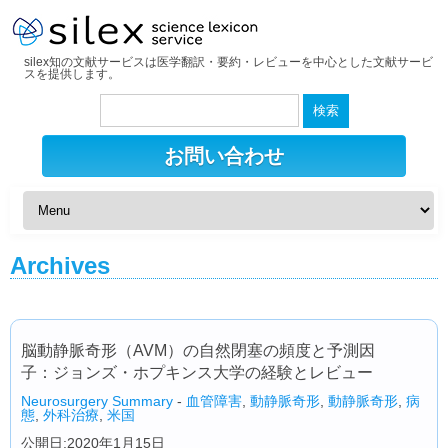
silex知の文献サービスは医学翻訳・要約・レビューを中心とした文献サービ
スを提供します。
検
索:
お問い合わせ
Archives
脳動静脈奇形（AVM）の自然閉塞の頻度と予測因
子：ジョンズ・ホプキンス大学の経験とレビュー
Neurosurgery Summary
-
血管障害
,
動静脈奇形
,
動静脈奇形
,
病
態
,
外科治療
,
米国
公開日:2020年1月15日