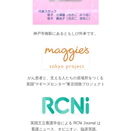
サービス内容のページに「医の知の共有」を追加しました。
2017/04/04
2017年4月4日～9日迄カテゴリーの整理を行うため、一部カテゴリ
ーが表示されなくなります。ご迷惑をおかけしますが、何卒ご理
解いただけますようお願いいたします。
神戸市御影にあるともしび外来です。
2016/10/26
Neurosurgery Summary・Pituitary Summaryにおいて、分類を追加
しました。各一覧の右側の「カテゴリー」をご覧ください。
2016/08/08
脳神経外科関連論文をエキスパートが海外誌から厳選し日本語で
紹介するNeurosurgery Summaryを公開しました。
がん患者と、支える人たちの居場所をつくる
2016/08/08
英国“マギーズセンター”東京招致プロジェクト
間脳下垂体を中心とした論文をエキスパートが海外誌から厳選し
日本語で紹介するPituitary Summaryを公開しました。
2016/08/08
更新情報をお知らせする無料メルマガサービスをはじめました。
2016/08/08
英国王立看護学会による RCNi Journal は
サイトをリニューアルしました
看護ニュース、オピニオン、臨床実践、