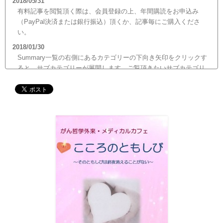
2018/05/31
有料記事を閲覧頂く際は、会員登録の上、年間購読をお申込み
（PayPal決済または銀行振込）頂くか、記事毎にご購入くださ
い。
2018/01/30
Summary一覧の右側にあるカテゴリーの下向き矢印をクリックす
ると、サブカテゴリーが展開します。ご覧頂きたいサブカテゴリ
ーをクリックするとサブカテゴリー一覧から記事がご覧頂けま
す。どうぞご利用ください。
2017/12/19
12月21日（木）22:00～翌22日（金）10:00頃にサイトメンテナン
ス作業を行います。 作業中は、サイト全ページ（https://silex-
transl.com/）が閲覧できなくなります。 皆様ご迷惑をお掛けい
た...
2017/11/01
11月1日をもって組織を合同会社に改め、Silex Press合同会社を設
立いたしました。
2017/05/31
Global Health Review
食は「地中海的」に?
を公開しました。
2017/05/25