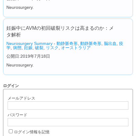
Neurosurgery.
妊娠中にAVMの初回破裂リスクは高まるのか：メ
タ解析
Neurosurgery Summary
-
動静脈奇形
,
動静脈奇形
,
脳出血
,
疫
学
,
病態
,
妊娠
,
破裂
,
リスク
,
オーストラリア
公開日:2019年7月18日
Neurosurgery.
ログイン
メールアドレス
パスワード
ログイン情報を記憶