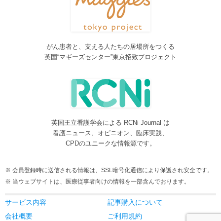
しました。各一覧の右側の「カテゴリー」をご覧ください。
2016/08/08
脳神経外科関連論文をエキスパートが海外誌から厳選し日本語で
紹介するNeurosurgery Summaryを公開しました。
がん患者と、支える人たちの居場所をつくる
2016/08/08
英国“マギーズセンター”東京招致プロジェクト
間脳下垂体を中心とした論文をエキスパートが海外誌から厳選し
日本語で紹介するPituitary Summaryを公開しました。
2016/08/08
更新情報をお知らせする無料メルマガサービスをはじめました。
2016/08/08
英国王立看護学会による RCNi Journal は
サイトをリニューアルしました
看護ニュース、オピニオン、臨床実践、
2016/07/04
CPDのユニークな情報源です。
事業内容に編集業を追加しました。電子書籍、各種報告書等の編
集も承ります。
会員登録時に送信される情報は、SSL暗号化通信により保護され安全です。
2016/05/24
当ウェブサイトは、医療従事者向けの情報を一部含んでおります。
当サービスが制作協力している理学療法および看護領域の海外ジ
ャーナルレビューがメディカルオンラインにて公開されました。
サービス内容
記事購入について
2016/05/15
会社概要
ご利用規約