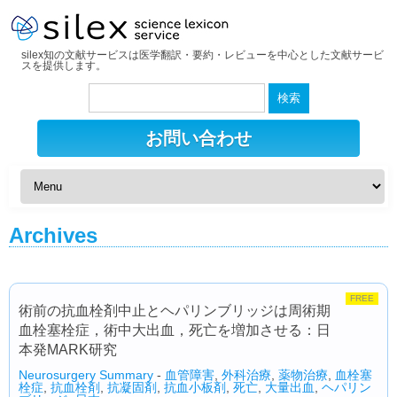
silex知の文献サービスは医学翻訳・要約・レビューを中心とした文献サービ
スを提供します。
検
索:
お問い合わせ
Archives
FREE
術前の抗血栓剤中止とヘパリンブリッジは周術期
血栓塞栓症，術中大出血，死亡を増加させる：日
本発MARK研究
Neurosurgery Summary
-
血管障害
,
外科治療
,
薬物治療
,
血栓塞
栓症
,
抗血栓剤
,
抗凝固剤
,
抗血小板剤
,
死亡
,
大量出血
,
ヘパリン