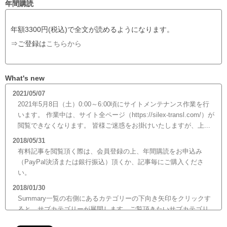
年間購読
年額3300円(税込)で全文が読めるようになります。
⇒ご登録は
こちらから
What's new
2021/05/07
2021年5月8日（土）0:00～6:00頃にサイトメンテナンス作業を行
います。 作業中は、サイト全ページ（https://silex-transl.com/）が
閲覧できなくなります。 皆様ご迷惑をお掛けいたしますが、上...
2018/05/31
有料記事を閲覧頂く際は、会員登録の上、年間購読をお申込み
（PayPal決済または銀行振込）頂くか、記事毎にご購入くださ
い。
2018/01/30
Summary一覧の右側にあるカテゴリーの下向き矢印をクリックす
ると、サブカテゴリーが展開します。ご覧頂きたいサブカテゴリ
ーをクリックするとサブカテゴリー一覧から記事がご覧頂けま