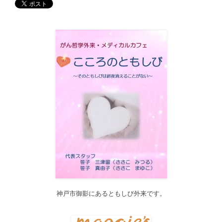
す。どうぞご利用ください。
2017/12/19
12月21日（木）22:00～翌22日（金）10:00頃にサイトメンテナン
ス作業を行います。 作業中は、サイト全ページ（https://silex-
transl.com/）が閲覧できなくなります。 皆様ご迷惑をお掛けい
た...
2017/11/01
11月1日をもって組織を合同会社に改め、Silex Press合同会社を設
立いたしました。
2017/05/31
Global Health Review
食は「地中海的」に?
を公開しました。
2017/05/25
サービス内容のページに「医の知の共有」を追加しました。
2017/04/04
2017年4月4日～9日迄カテゴリーの整理を行うため、一部カテゴリ
ーが表示されなくなります。ご迷惑をおかけしますが、何卒ご理
解いただけますようお願いいたします。
神戸市御影にあるともしび外来です。
2016/10/26
Neurosurgery Summary・Pituitary Summaryにおいて、分類を追加