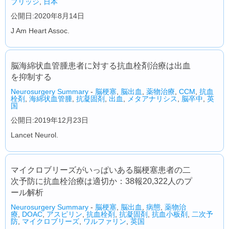
ブリッジ
,
日本
公開日:2020年8月14日
J Am Heart Assoc.
脳海綿状血管腫患者に対する抗血栓剤治療は出血
を抑制する
Neurosurgery Summary
-
脳梗塞
,
脳出血
,
薬物治療
,
CCM
,
抗血
栓剤
,
海綿状血管腫
,
抗凝固剤
,
出血
,
メタアナリシス
,
脳卒中
,
英
国
公開日:2019年12月23日
Lancet Neurol.
マイクロブリーズがいっぱいある脳梗塞患者の二
次予防に抗血栓治療は適切か：38報20,322人のプ
ール解析
Neurosurgery Summary
-
脳梗塞
,
脳出血
,
病態
,
薬物治
療
,
DOAC
,
アスピリン
,
抗血栓剤
,
抗凝固剤
,
抗血小板剤
,
二次予
防
,
マイクロブリーズ
,
ワルファリン
,
英国