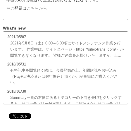
年額3300円(税込)で全文が読めるようになります。
⇒ご登録は
こちらから
What's new
2021/05/07
2021年5月8日（土）0:00～6:00頃にサイトメンテナンス作業を行
います。 作業中は、サイト全ページ（https://silex-transl.com/）が
閲覧できなくなります。 皆様ご迷惑をお掛けいたしますが、上...
2018/05/31
有料記事を閲覧頂く際は、会員登録の上、年間購読をお申込み
（PayPal決済または銀行振込）頂くか、記事毎にご購入くださ
い。
2018/01/30
Summary一覧の右側にあるカテゴリーの下向き矢印をクリックす
ると、サブカテゴリーが展開します。ご覧頂きたいサブカテゴリ
ーをクリックするとサブカテゴリー一覧から記事がご覧頂けま
す。どうぞご利用ください。
2017/12/19
12月21日（木）22:00～翌22日（金）10:00頃にサイトメンテナン