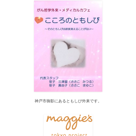
ス作業を行います。 作業中は、サイト全ページ（https://silex-
transl.com/）が閲覧できなくなります。 皆様ご迷惑をお掛けい
た...
2017/11/01
11月1日をもって組織を合同会社に改め、Silex Press合同会社を設
立いたしました。
2017/05/31
Global Health Review
食は「地中海的」に?
を公開しました。
2017/05/25
サービス内容のページに「医の知の共有」を追加しました。
2017/04/04
2017年4月4日～9日迄カテゴリーの整理を行うため、一部カテゴリ
ーが表示されなくなります。ご迷惑をおかけしますが、何卒ご理
解いただけますようお願いいたします。
神戸市御影にあるともしび外来です。
2016/10/26
Neurosurgery Summary・Pituitary Summaryにおいて、分類を追加
しました。各一覧の右側の「カテゴリー」をご覧ください。
2016/08/08