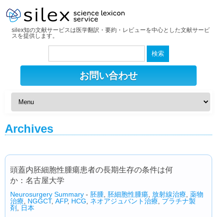
silex知の文献サービスは医学翻訳・要約・レビューを中心とした文献サービ
スを提供します。
検
索:
お問い合わせ
Archives
頭蓋内胚細胞性腫瘍患者の長期生存の条件は何
か：名古屋大学
Neurosurgery Summary
-
胚腫
,
胚細胞性腫瘍
,
放射線治療
,
薬物
治療
,
NGGCT
,
AFP
,
HCG
,
ネオアジュバント治療
,
プラチナ製
剤
,
日本