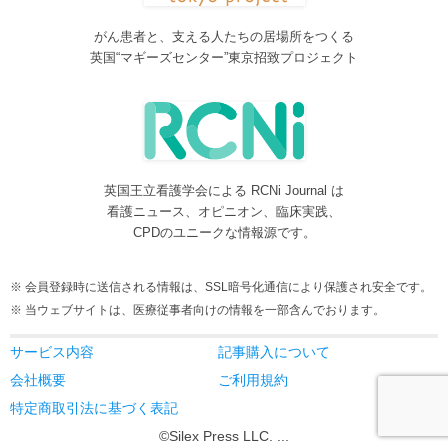
脳神経外科関連論文をエキスパートが海外誌から厳選し日本語で
紹介するNeurosurgery Summaryを公開しました。
がん患者と、支える人たちの居場所をつくる
2016/08/08
英国“マギーズセンター”東京招致プロジェクト
間脳下垂体を中心とした論文をエキスパートが海外誌から厳選し
日本語で紹介するPituitary Summaryを公開しました。
2016/08/08
更新情報をお知らせする無料メルマガサービスをはじめました。
2016/08/08
英国王立看護学会による RCNi Journal は
サイトをリニューアルしました
看護ニュース、オピニオン、臨床実践、
2016/07/04
CPDのユニークな情報源です。
事業内容に編集業を追加しました。電子書籍、各種報告書等の編
集も承ります。
会員登録時に送信される情報は、SSL暗号化通信により保護され安全です。
2016/05/24
当ウェブサイトは、医療従事者向けの情報を一部含んでおります。
当サービスが制作協力している理学療法および看護領域の海外ジ
ャーナルレビューがメディカルオンラインにて公開されました。
サービス内容
記事購入について
2016/05/15
会社概要
ご利用規約
当サービスが制作協力している理学療法および看護領域の海外ジ
特定商取引法に基づく表記
ャーナルレビューが今年6月よりメディカルオンラインにて公開さ
©Silex Press LLC. ...
れます。