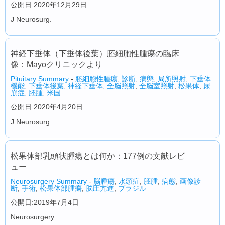
公開日:2020年12月29日
J Neurosurg.
神経下垂体（下垂体後葉）胚細胞性腫瘍の臨床
像：Mayoクリニックより
Pituitary Summary
-
胚細胞性腫瘍
,
診断
,
病態
,
局所照射
,
下垂体
機能
,
下垂体後葉
,
神経下垂体
,
全脳照射
,
全脳室照射
,
松果体
,
尿
崩症
,
胚腫
,
米国
公開日:2020年4月20日
J Neurosurg.
松果体部乳頭状腫瘍とは何か：177例の文献レビ
ュー
Neurosurgery Summary
-
脳腫瘍
,
水頭症
,
胚腫
,
病態
,
画像診
断
,
手術
,
松果体部腫瘍
,
脳圧亢進
,
ブラジル
公開日:2019年7月4日
Neurosurgery.