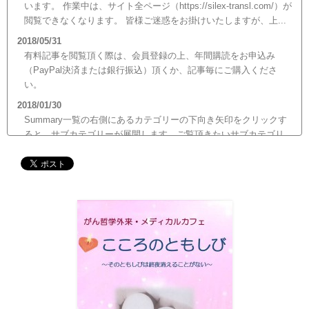
います。 作業中は、サイト全ページ（https://silex-transl.com/）が
閲覧できなくなります。 皆様ご迷惑をお掛けいたしますが、上...
2018/05/31
有料記事を閲覧頂く際は、会員登録の上、年間購読をお申込み
（PayPal決済または銀行振込）頂くか、記事毎にご購入くださ
い。
2018/01/30
Summary一覧の右側にあるカテゴリーの下向き矢印をクリックす
ると、サブカテゴリーが展開します。ご覧頂きたいサブカテゴリ
ーをクリックするとサブカテゴリー一覧から記事がご覧頂けま
す。どうぞご利用ください。
2017/12/19
12月21日（木）22:00～翌22日（金）10:00頃にサイトメンテナン
ス作業を行います。 作業中は、サイト全ページ（https://silex-
transl.com/）が閲覧できなくなります。 皆様ご迷惑をお掛けい
た...
2017/11/01
11月1日をもって組織を合同会社に改め、Silex Press合同会社を設
立いたしました。