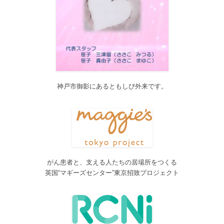
2017/05/31
Global Health Review
食は「地中海的」に?
を公開しました。
2017/05/25
サービス内容のページに「医の知の共有」を追加しました。
2017/04/04
2017年4月4日～9日迄カテゴリーの整理を行うため、一部カテゴリ
ーが表示されなくなります。ご迷惑をおかけしますが、何卒ご理
解いただけますようお願いいたします。
神戸市御影にあるともしび外来です。
2016/10/26
Neurosurgery Summary・Pituitary Summaryにおいて、分類を追加
しました。各一覧の右側の「カテゴリー」をご覧ください。
2016/08/08
脳神経外科関連論文をエキスパートが海外誌から厳選し日本語で
紹介するNeurosurgery Summaryを公開しました。
がん患者と、支える人たちの居場所をつくる
2016/08/08
英国“マギーズセンター”東京招致プロジェクト
間脳下垂体を中心とした論文をエキスパートが海外誌から厳選し
日本語で紹介するPituitary Summaryを公開しました。
2016/08/08
更新情報をお知らせする無料メルマガサービスをはじめました。