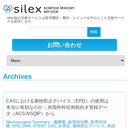
silex知の文献サービスは医学翻訳・要約・レビューを中心とした文献サービ
スを提供します。
検
索:
お問い合わせ
Archives
CASにおける塞栓防止デバイス（EPD）の使用は
本当に有効なのか：米国外科症例前向き登録デー
タ（ACS-NSQIP）から
Neurosurgery Summary
-
脳梗塞
,
血管内治療
,
血管内治
療
,
EPD
,
DWI
,
STENT
,
CAS
,
合併症
,
塞栓防止デバイス
,
米国