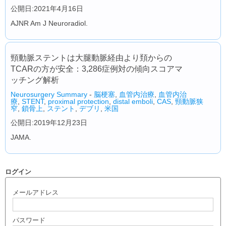
公開日:2021年4月16日
AJNR Am J Neuroradiol.
頸動脈ステントは大腿動脈経由より頚からの
TCARの方が安全：3,286症例対の傾向スコアマ
ッチング解析
Neurosurgery Summary
-
脳梗塞
,
血管内治療
,
血管内治
療
,
STENT
,
proximal protection
,
distal emboli
,
CAS
,
頸動脈狭
窄
,
鎖骨上
,
ステント
,
デブリ
,
米国
公開日:2019年12月23日
JAMA.
ログイン
メールアドレス
パスワード