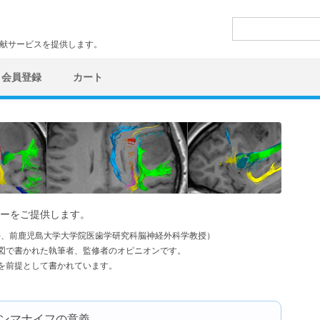
検
索:
文献サービスを提供します。
会員登録
カート
ーをご提供します。
学)、前鹿児島大学大学院医歯学研究科脳神経外科学教授）
図で書かれた執筆者、監修者のオピニオンです。
を前提として書かれています。
ンマナイフの意義