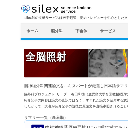
silex知の文献サービスは医学翻訳・要約・レビューを中心とした
ホーム
脳外科
下垂体
サービス
全脳照射
脳神経外科関連論文をエキスパートが厳選し日本語サマリ
脳外科プロジェクト･リーダー 有田和徳（鹿児島大学名誉教授(医
紹介記事の内容は論文の直訳ではなく、すぐれた論文を紹介する意
したがって、読者が紹介記事の読後に原論文を直接参照されること
サマリー一覧（新着順）
中枢神経系原発悪性リンパ腫に対するガ
Update