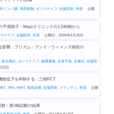
性リンパ腫
,
局所制御
,
ガンマナイフ
,
全脳照射
,
米国
公開
測因子：Mayoクリニックの1,546例から
マナイフ
,
全脳照射
,
米国
公開日：2026年2月20日
る影響：ブリガム・アンド・ウィメンズ病院の
,
亜全摘出
,
ガンマナイフ
,
髄膜播種
,
生命予後
,
全摘出
,
全脳照
22日
機能低下を抑制する：三相RCT
BRT
,
SRS
,
IMRT
,
海馬回避
,
全脳照射
,
メマンチン
,
米国
公開
脳照射：第3相試験の結果