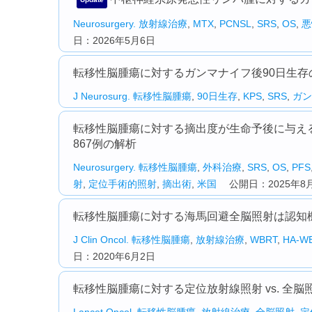
Neurosurgery.
放射線治療
,
MTX
,
PCNSL
,
SRS
,
OS
,
悪
日：2026年5月6日
転移性脳腫瘍に対するガンマナイフ後90日生存の予
J Neurosurg.
転移性脳腫瘍
,
90日生存
,
KPS
,
SRS
,
ガン
転移性脳腫瘍に対する摘出度が生命予後に与え
867例の解析
Neurosurgery.
転移性脳腫瘍
,
外科治療
,
SRS
,
OS
,
PFS
射
,
定位手術的照射
,
摘出術
,
米国
公開日：2025年8月
転移性脳腫瘍に対する海馬回避全脳照射は認知
J Clin Oncol.
転移性脳腫瘍
,
放射線治療
,
WBRT
,
HA-W
日：2020年6月2日
転移性脳腫瘍に対する定位放射線照射 vs. 全