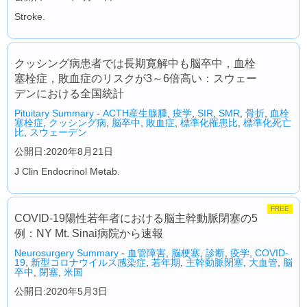
Stroke.
クッシング病患者では長期寛解中も脳卒中，血栓
塞栓症，敗血症のリスクが3～6倍高い：スウェー
デンにおける全国統計
Pituitary Summary
-
ACTH産生腺腫
,
疫学
,
SIR
,
SMR
,
骨折
,
血栓
塞栓症
,
クッシング病
,
脳卒中
,
敗血症
,
標準化罹患比
,
標準化死亡
比
,
スウェーデン
公開日:2020年8月21日
J Clin Endocrinol Metab.
FREE
COVID-19陽性若年者における脳主幹動脈閉塞の5
例：NY Mt. Sinai病院から速報
Neurosurgery Summary
-
血管障害
,
脳梗塞
,
診断
,
疫学
,
COVID-
19
,
新型コロナウイルス感染症
,
若年期
,
主幹動脈閉塞
,
大血管
,
脳
卒中
,
閉塞
,
米国
公開日:2020年5月3日