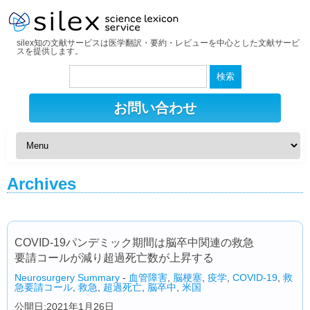
silex知の文献サービスは医学翻訳・要約・レビューを中心とした文献サービ
スを提供します。
検
索:
お問い合わせ
Archives
COVID-19パンデミック期間は脳卒中関連の救急
要請コールが減り超過死亡数が上昇する
Neurosurgery Summary
-
血管障害
,
脳梗塞
,
疫学
,
COVID-19
,
救
急要請コール
,
救急
,
超過死亡
,
脳卒中
,
米国
公開日:2021年1月26日