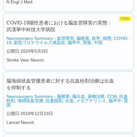
N Engl J Med.
FREE
COVID-19陽性患者における脳血管障害の実態：
武漢華中科技大学病院
Neurosurgery Summary
-
血管障害
,
脳梗塞
,
疫学
,
病態
,
COVID-
19
,
新型コロナウイルス感染症
,
脳卒中
,
閉塞
,
中国
公開日:2020年5月3日
Stroke Vasc Neurol.
脳海綿状血管腫患者に対する抗血栓剤治療は出血
を抑制する
Neurosurgery Summary
-
脳梗塞
,
脳出血
,
薬物治療
,
CCM
,
抗血
栓剤
,
海綿状血管腫
,
抗凝固剤
,
出血
,
メタアナリシス
,
脳卒中
,
英
国
公開日:2019年12月23日
Lancet Neurol.