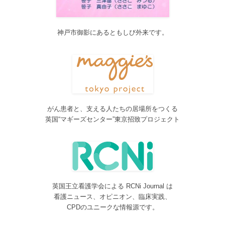
2017年4月4日～9日迄カテゴリーの整理を行うため、一部カテゴリ
ーが表示されなくなります。ご迷惑をおかけしますが、何卒ご理
解いただけますようお願いいたします。
神戸市御影にあるともしび外来です。
2016/10/26
Neurosurgery Summary・Pituitary Summaryにおいて、分類を追加
しました。各一覧の右側の「カテゴリー」をご覧ください。
2016/08/08
脳神経外科関連論文をエキスパートが海外誌から厳選し日本語で
紹介するNeurosurgery Summaryを公開しました。
がん患者と、支える人たちの居場所をつくる
2016/08/08
英国“マギーズセンター”東京招致プロジェクト
間脳下垂体を中心とした論文をエキスパートが海外誌から厳選し
日本語で紹介するPituitary Summaryを公開しました。
2016/08/08
更新情報をお知らせする無料メルマガサービスをはじめました。
2016/08/08
英国王立看護学会による RCNi Journal は
サイトをリニューアルしました
看護ニュース、オピニオン、臨床実践、
2016/07/04
CPDのユニークな情報源です。
事業内容に編集業を追加しました。電子書籍、各種報告書等の編