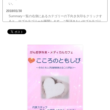
い。
2018/01/30
Summary一覧の右側にあるカテゴリーの下向き矢印をクリックす
ると、サブカテゴリーが展開します。ご覧頂きたいサブカテゴリ
ーをクリックするとサブカテゴリー一覧から記事がご覧頂けま
す。どうぞご利用ください。
2017/12/19
12月21日（木）22:00～翌22日（金）10:00頃にサイトメンテナン
ス作業を行います。 作業中は、サイト全ページ（https://silex-
transl.com/）が閲覧できなくなります。 皆様ご迷惑をお掛けい
た...
2017/11/01
11月1日をもって組織を合同会社に改め、Silex Press合同会社を設
立いたしました。
2017/05/31
Global Health Review
食は「地中海的」に?
を公開しました。
2017/05/25
サービス内容のページに「医の知の共有」を追加しました。
2017/04/04