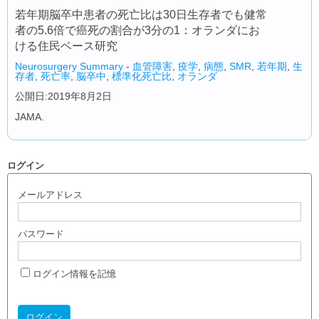
若年期脳卒中患者の死亡比は30日生存者でも健常
者の5.6倍で癌死の割合が3分の1：オランダにお
ける住民ベース研究
Neurosurgery Summary
-
血管障害
,
疫学
,
病態
,
SMR
,
若年期
,
生
存者
,
死亡率
,
脳卒中
,
標準化死亡比
,
オランダ
公開日:2019年8月2日
JAMA.
ログイン
メールアドレス
パスワード
ログイン情報を記憶