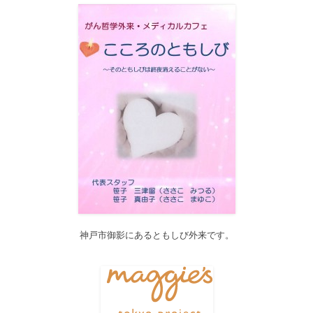
12月21日（木）22:00～翌22日（金）10:00頃にサイトメンテナン
ス作業を行います。 作業中は、サイト全ページ（https://silex-
transl.com/）が閲覧できなくなります。 皆様ご迷惑をお掛けい
た...
2017/11/01
11月1日をもって組織を合同会社に改め、Silex Press合同会社を設
立いたしました。
2017/05/31
Global Health Review
食は「地中海的」に?
を公開しました。
2017/05/25
サービス内容のページに「医の知の共有」を追加しました。
2017/04/04
2017年4月4日～9日迄カテゴリーの整理を行うため、一部カテゴリ
ーが表示されなくなります。ご迷惑をおかけしますが、何卒ご理
解いただけますようお願いいたします。
神戸市御影にあるともしび外来です。
2016/10/26
Neurosurgery Summary・Pituitary Summaryにおいて、分類を追加
しました。各一覧の右側の「カテゴリー」をご覧ください。
2016/08/08