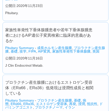
公開日:2020年11月23日
Pituitary.
家族性単発性下垂体腺腫患者や若年下垂体腺腫患
者におけるAIP遺伝子変異検索に臨床的意義があ
るか
Pituitary Summary
-
成長ホルモン産生腺腫
,
プロラクチン産生腺
腫
,
基礎
,
疫学
,
FIPA
,
AIP変異
,
家族性単発性下垂体腺腫
,
英国
公開日:2020年11月16日
J Clin Endocrinol Metab.
プロラクチン産生腺腫におけるエストロゲン受容
体（ERα66，ERα36）低発現は浸潤性成長と相関
している
Pituitary Summary
-
プロラクチン産生腺腫
,
基礎
,
病
態
,
ERα66
,
ERα36
,
エストロゲン受容体
,
再発
,
浸潤
,
抵抗性
,
ド
パミンアゴニスト
,
プロラクチノーマ
,
イラン