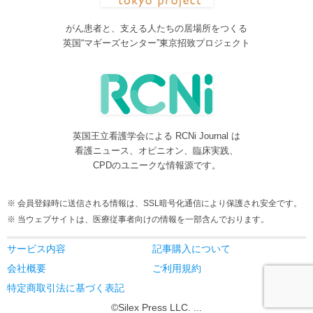
脳神経外科関連論文をエキスパートが海外誌から厳選し日本語で
紹介するNeurosurgery Summaryを公開しました。
がん患者と、支える人たちの居場所をつくる
2016/08/08
英国“マギーズセンター”東京招致プロジェクト
間脳下垂体を中心とした論文をエキスパートが海外誌から厳選し
日本語で紹介するPituitary Summaryを公開しました。
2016/08/08
更新情報をお知らせする無料メルマガサービスをはじめました。
2016/08/08
英国王立看護学会による RCNi Journal は
サイトをリニューアルしました
看護ニュース、オピニオン、臨床実践、
2016/07/04
CPDのユニークな情報源です。
事業内容に編集業を追加しました。電子書籍、各種報告書等の編
集も承ります。
会員登録時に送信される情報は、SSL暗号化通信により保護され安全です。
2016/05/24
当ウェブサイトは、医療従事者向けの情報を一部含んでおります。
当サービスが制作協力している理学療法および看護領域の海外ジ
ャーナルレビューがメディカルオンラインにて公開されました。
サービス内容
記事購入について
2016/05/15
会社概要
ご利用規約
当サービスが制作協力している理学療法および看護領域の海外ジ
特定商取引法に基づく表記
ャーナルレビューが今年6月よりメディカルオンラインにて公開さ
©Silex Press LLC. ...
れます。