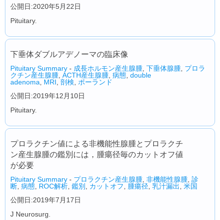
公開日:2020年5月22日
Pituitary.
下垂体ダブルアデノーマの臨床像
Pituitary Summary
-
成長ホルモン産生腺腫
,
下垂体腺腫
,
プロラ
クチン産生腺腫
,
ACTH産生腺腫
,
病態
,
double
adenoma
,
MRI
,
剖検
,
ポーランド
公開日:2019年12月10日
Pituitary.
プロラクチン値による非機能性腺腫とプロラクチ
ン産生腺腫の鑑別には，腫瘍径毎のカットオフ値
が必要
Pituitary Summary
-
プロラクチン産生腺腫
,
非機能性腺腫
,
診
断
,
病態
,
ROC解析
,
鑑別
,
カットオフ
,
腫瘍径
,
乳汁漏出
,
米国
公開日:2019年7月17日
J Neurosurg.