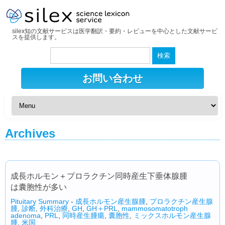
silex知の文献サービスは医学翻訳・要約・レビューを中心とした文献サービ
スを提供します。
検
索:
お問い合わせ
Archives
成長ホルモン＋プロラクチン同時産生下垂体腺腫
は囊胞性が多い
Pituitary Summary
-
成長ホルモン産生腺腫
,
プロラクチン産生腺
腫
,
診断
,
外科治療
,
GH
,
GH＋PRL
,
mammosomatotroph
adenoma
,
PRL
,
同時産生腫瘍
,
囊胞性
,
ミックスホルモン産生腺
腫
,
米国