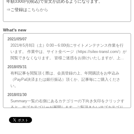
年額3300円(税込)で全文が読めるようになります。
⇒ご登録は
こちらから
What's new
2021/05/07
2021年5月8日（土）0:00～6:00頃にサイトメンテナンス作業を行
います。 作業中は、サイト全ページ（https://silex-transl.com/）が
閲覧できなくなります。 皆様ご迷惑をお掛けいたしますが、上...
2018/05/31
有料記事を閲覧頂く際は、会員登録の上、年間購読をお申込み
（PayPal決済または銀行振込）頂くか、記事毎にご購入くださ
い。
2018/01/30
Summary一覧の右側にあるカテゴリーの下向き矢印をクリックす
ると、サブカテゴリーが展開します。ご覧頂きたいサブカテゴリ
ーをクリックするとサブカテゴリー一覧から記事がご覧頂けま
す。どうぞご利用ください。
2017/12/19