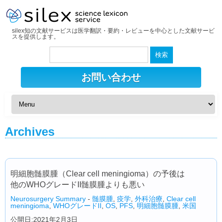
silex知の文献サービスは医学翻訳・要約・レビューを中心とした文献サービ
スを提供します。
検
索:
お問い合わせ
Archives
明細胞髄膜腫（Clear cell meningioma）の予後は
他のWHOグレードII髄膜腫よりも悪い
Neurosurgery Summary
-
髄膜腫
,
疫学
,
外科治療
,
Clear cell
meningioma
,
WHOグレードII
,
OS
,
PFS
,
明細胞髄膜腫
,
米国
公開日:2021年2月3日