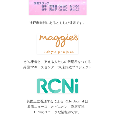
2017/04/04
2017年4月4日～9日迄カテゴリーの整理を行うため、一部カテゴリ
ーが表示されなくなります。ご迷惑をおかけしますが、何卒ご理
解いただけますようお願いいたします。
神戸市御影にあるともしび外来です。
2016/10/26
Neurosurgery Summary・Pituitary Summaryにおいて、分類を追加
しました。各一覧の右側の「カテゴリー」をご覧ください。
2016/08/08
脳神経外科関連論文をエキスパートが海外誌から厳選し日本語で
紹介するNeurosurgery Summaryを公開しました。
がん患者と、支える人たちの居場所をつくる
2016/08/08
英国“マギーズセンター”東京招致プロジェクト
間脳下垂体を中心とした論文をエキスパートが海外誌から厳選し
日本語で紹介するPituitary Summaryを公開しました。
2016/08/08
更新情報をお知らせする無料メルマガサービスをはじめました。
2016/08/08
英国王立看護学会による RCNi Journal は
サイトをリニューアルしました
看護ニュース、オピニオン、臨床実践、
2016/07/04
CPDのユニークな情報源です。