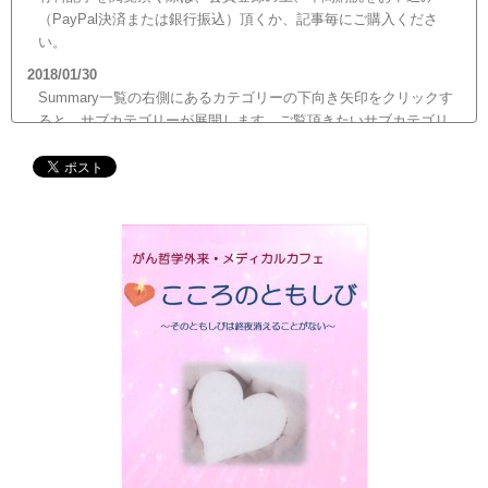
（PayPal決済または銀行振込）頂くか、記事毎にご購入くださ
い。
2018/01/30
Summary一覧の右側にあるカテゴリーの下向き矢印をクリックす
ると、サブカテゴリーが展開します。ご覧頂きたいサブカテゴリ
ーをクリックするとサブカテゴリー一覧から記事がご覧頂けま
す。どうぞご利用ください。
2017/12/19
12月21日（木）22:00～翌22日（金）10:00頃にサイトメンテナン
ス作業を行います。 作業中は、サイト全ページ（https://silex-
transl.com/）が閲覧できなくなります。 皆様ご迷惑をお掛けい
た...
2017/11/01
11月1日をもって組織を合同会社に改め、Silex Press合同会社を設
立いたしました。
2017/05/31
Global Health Review
食は「地中海的」に?
を公開しました。
2017/05/25
サービス内容のページに「医の知の共有」を追加しました。