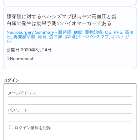
膠芽腫に対するベバシズマブ投与中の高血圧と蛋
白尿の発生は効果予測のバイオマーカーである
Neurosurgery Summary
-
膠芽腫
,
病態
,
薬物治療
,
OS
,
PFS
,
高血
圧
,
再発膠芽腫
,
再発
,
蛋白尿
,
第2選択
,
ベバシズマブ
,
ポルトガ
ル
公開日:2020年3月24日
J Neurooncol
ログイン
メールアドレス
パスワード
ログイン情報を記憶