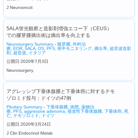
J Neurooncol.
5ALA蛍光観察と造影剤増強エコー下（CEUS）
での膠芽腫摘出術は摘出率を向上する
Neurosurgery Summary
-
髄芽腫
,
外科治
療
,
EOR
,
5ALA
,
OS
,
PFS
,
術中モニタリング
,
摘出率
,
超音波造影
剤
,
超音波
,
イタリア
公開日:2020年7月3日
Neurosurgery.
アグレッシブ下垂体腺腫と下垂体癌に対するテモ
ゾロミド投与：ドイツの47例
Pituitary Summary
-
下垂体腺腫
,
病態
,
薬物治
療
,
PFS
,
aggressive adenoma
,
侵攻性下垂体腺腫
,
下垂体癌
,
死
亡
,
テモゾロミド
,
ドイツ
公開日:2020年3月24日
J Clin Endocrinol Metab