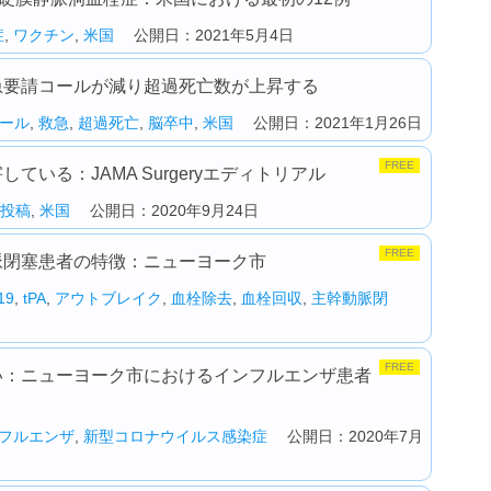
症
,
ワクチン
,
米国
公開日：2021年5月4日
救急要請コールが減り超過死亡数が上昇する
ール
,
救急
,
超過死亡
,
脳卒中
,
米国
公開日：2021年1月26日
FREE
ている：JAMA Surgeryエディトリアル
投稿
,
米国
公開日：2020年9月24日
FREE
動脈閉塞患者の特徴：ニューヨーク市
19
,
tPA
,
アウトブレイク
,
血栓除去
,
血栓回収
,
主幹動脈閉
FREE
高い：ニューヨーク市におけるインフルエンザ患者
フルエンザ
,
新型コロナウイルス感染症
公開日：2020年7月