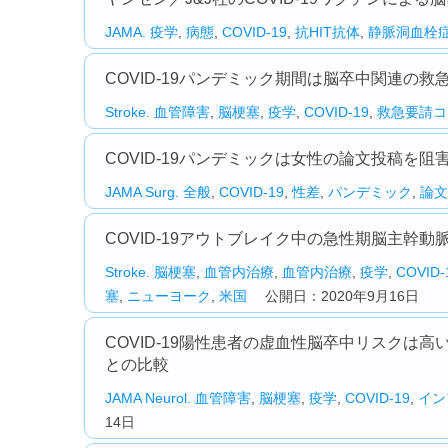
JAMA.
疫学
,
病態
,
COVID-19
,
抗HIT抗体
,
静脈洞血栓
COVID-19パンデミック期間は脳卒中関連の
Stroke.
血管障害
,
脳梗塞
,
疫学
,
COVID-19
,
救急要請コ
COVID-19パンデミックは女性の論文投稿を阻害し
JAMA Surg.
全般
,
COVID-19
,
性差
,
パンデミック
,
論文
COVID-19アウトブレイク中の急性期脳主幹
Stroke.
脳梗塞
,
血管内治療
,
血管内治療
,
疫学
,
COVID-
塞
,
ニューヨーク
,
米国
公開日：2020年9月16日
COVID-19陽性患者の虚血性脳卒中リスクは
との比較
JAMA Neurol.
血管障害
,
脳梗塞
,
疫学
,
COVID-19
,
イン
14日