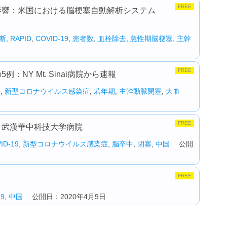
FREE
す影響：米国における脳梗塞自動解析システム
断
,
RAPID
,
COVID-19
,
患者数
,
血栓除去
,
急性期脳梗塞
,
主幹
FREE
：NY Mt. Sinai病院から速報
9
,
新型コロナウイルス感染症
,
若年期
,
主幹動脈閉塞
,
大血
FREE
態：武漢華中科技大学病院
ID-19
,
新型コロナウイルス感染症
,
脳卒中
,
閉塞
,
中国
公開
FREE
19
,
中国
公開日：2020年4月9日