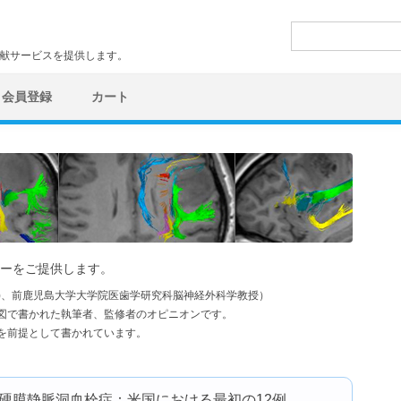
検
索:
文献サービスを提供します。
会員登録
カート
ーをご提供します。
学)、前鹿児島大学大学院医歯学研究科脳神経外科学教授）
図で書かれた執筆者、監修者のオピニオンです。
を前提として書かれています。
る脳硬膜静脈洞血栓症：米国における最初の12例