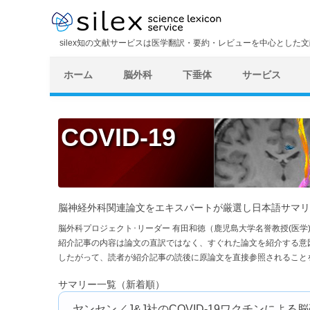
silex知の文献サービスは医学翻訳・要約・レビューを中心とした
ホーム
脳外科
下垂体
サービス
COVID-19
脳神経外科関連論文をエキスパートが厳選し日本語サマリ
脳外科プロジェクト･リーダー 有田和徳（鹿児島大学名誉教授(医
紹介記事の内容は論文の直訳ではなく、すぐれた論文を紹介する意
したがって、読者が紹介記事の読後に原論文を直接参照されること
サマリー一覧（新着順）
ヤンセン／J&J社のCOVID-19ワクチンによ