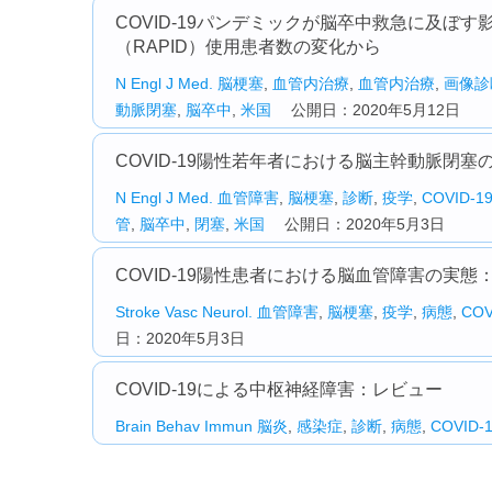
COVID-19パンデミックが脳卒中救急に及ぼ
（RAPID）使用患者数の変化から
N Engl J Med.
脳梗塞
,
血管内治療
,
血管内治療
,
画像診
動脈閉塞
,
脳卒中
,
米国
公開日：2020年5月12日
COVID-19陽性若年者における脳主幹動脈閉塞の5例
N Engl J Med.
血管障害
,
脳梗塞
,
診断
,
疫学
,
COVID-1
管
,
脳卒中
,
閉塞
,
米国
公開日：2020年5月3日
COVID-19陽性患者における脳血管障害の実
Stroke Vasc Neurol.
血管障害
,
脳梗塞
,
疫学
,
病態
,
COV
日：2020年5月3日
COVID-19による中枢神経障害：レビュー
Brain Behav Immun
脳炎
,
感染症
,
診断
,
病態
,
COVID-