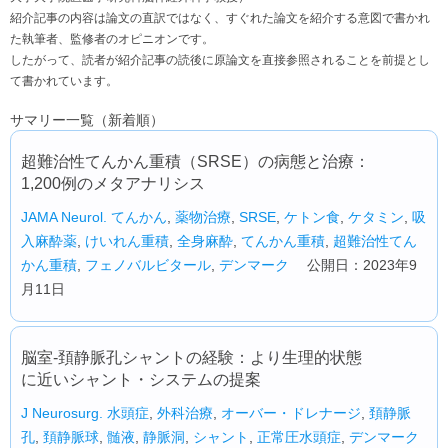
紹介記事の内容は論文の直訳ではなく、すぐれた論文を紹介する意図で書かれ
た執筆者、監修者のオピニオンです。
したがって、読者が紹介記事の読後に原論文を直接参照されることを前提とし
て書かれています。
サマリー一覧（新着順）
超難治性てんかん重積（SRSE）の病態と治療：
1,200例のメタアナリシス
JAMA Neurol.
てんかん
,
薬物治療
,
SRSE
,
ケトン食
,
ケタミン
,
吸
入麻酔薬
,
けいれん重積
,
全身麻酔
,
てんかん重積
,
超難治性てん
かん重積
,
フェノバルビタール
,
デンマーク
公開日：2023年9
月11日
脳室-頚静脈孔シャントの経験：より生理的状態
に近いシャント・システムの提案
J Neurosurg.
水頭症
,
外科治療
,
オーバー・ドレナージ
,
頚静脈
孔
,
頚静脈球
,
髄液
,
静脈洞
,
シャント
,
正常圧水頭症
,
デンマーク