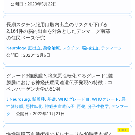
公開日：2023年5月22日
長期スタチン服用は脳内出血のリスクを下げる：
2,164件の脳内出血を対象としたデンマーク南部
の住民ベース研究
Neurology.
脳出血
,
薬物治療
,
スタチン
,
脳内出血
,
デンマーク
公開日：2023年2月6日
グレード3髄膜腫と将来悪性転化するグレード1髄
膜腫における神経炎症関連遺伝子発現の特徴：コ
ペンハーゲン大学の51例
J Neurosurg.
髄膜腫
,
基礎
,
WHOグレードⅢ
,
WHOグレード
,
悪
性髄膜腫
,
悪性転化
,
神経炎症遺伝子
,
再発
,
分子生物学
,
デンマー
ク
公開日：2022年11月21日
FREE
慢性硬膜下血腫術後のドレナージを48時間も置く