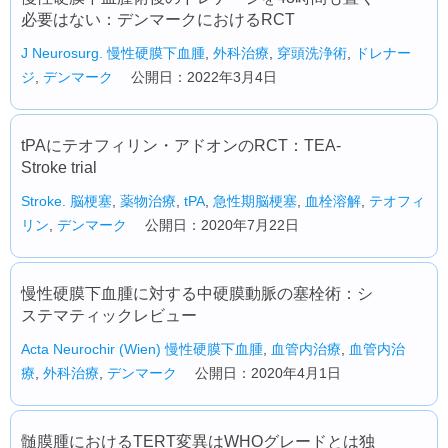
必要はない：デンマークにおけるRCT
J Neurosurg.
慢性硬膜下血腫
,
外科治療
,
穿頭洗浄術
,
ドレナー
ジ
,
デンマーク
公開日：2022年3月4日
tPAにテオフィリン・アドオンのRCT：TEA-
Stroke trial
Stroke.
脳梗塞
,
薬物治療
,
tPA
,
急性期脳梗塞
,
血栓溶解
,
テオフィ
リン
,
デンマーク
公開日：2020年7月22日
慢性硬膜下血腫に対する中硬膜動脈の塞栓術：シ
ステマティックレビュー
Acta Neurochir (Wien)
慢性硬膜下血腫
,
血管内治療
,
血管内治
療
,
外科治療
,
デンマーク
公開日：2020年4月1日
髄膜腫におけるTERT変異はWHOグレードとは独