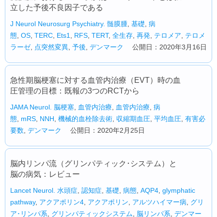
立した予後不良因子である
J Neurol Neurosurg Psychiatry.
髄膜腫
,
基礎
,
病
態
,
OS
,
TERC
,
Ets1
,
RFS
,
TERT
,
全生存
,
再発
,
テロメア
,
テロメ
ラーゼ
,
点突然変異
,
予後
,
デンマーク
公開日：2020年3月16日
急性期脳梗塞に対する血管内治療（EVT）時の血
圧管理の目標：既報の3つのRCTから
JAMA Neurol.
脳梗塞
,
血管内治療
,
血管内治療
,
病
態
,
mRS
,
NNH
,
機械的血栓除去術
,
収縮期血圧
,
平均血圧
,
有害必
要数
,
デンマーク
公開日：2020年2月25日
脳内リンパ流（グリンパティック･システム）と
脳の病気：レビュー
Lancet Neurol.
水頭症
,
認知症
,
基礎
,
病態
,
AQP4
,
glymphatic
pathway
,
アクアポリン4
,
アクアポリン
,
アルツハイマー病
,
グリ
ア･リンパ系
,
グリンパティックシステム
,
脳リンパ系
,
デンマー