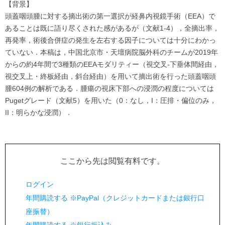
【背景】
頭蓋咽頭腫に対する摘出術の第一選択が経鼻内視鏡手術（EEA）で
あることは既に語り尽くされた感があるが（文献1-4），全摘出率，
再発率，術後合併症の発生を左右する因子については十分にわかっ
ていない．本稿は，中国北京市・天壇病院脳外科のチームが2019年
からの約4年間で3種類のEEAモダリティー（視交叉-下垂体間経由，
視交叉上・終板経由，斜台経由）を用いて摘出術を行った頭蓋咽頭
腫604例の解析である．腫瘍の視床下部への浸潤の程度については
Pugetグレード（文献5）を用いた（0：なし，I：圧排・偏位のみ，
II：明らかな浸潤）．
ここから先は閲覧有料です。
ログイン
年間購読する ※PayPal（クレジットカードまたは銀行口
座振替）