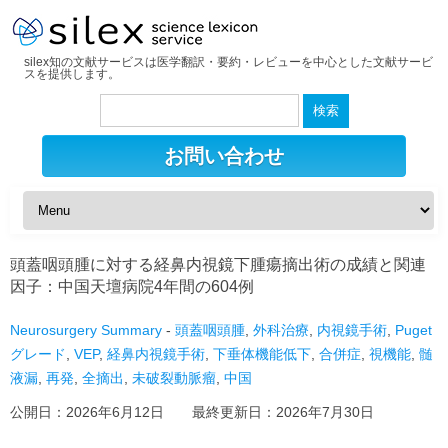
silex知の文献サービスは医学翻訳・要約・レビューを中心とした文献サービ
スを提供します。
検
索:
お問い合わせ
頭蓋咽頭腫に対する経鼻内視鏡下腫瘍摘出術の成績と関連
因子：中国天壇病院4年間の604例
Neurosurgery Summary
-
頭蓋咽頭腫
,
外科治療
,
内視鏡手術
,
Puget
グレード
,
VEP
,
経鼻内視鏡手術
,
下垂体機能低下
,
合併症
,
視機能
,
髄
液漏
,
再発
,
全摘出
,
未破裂動脈瘤
,
中国
公開日：
2026年6月12日
最終更新日：
2026年7月30日