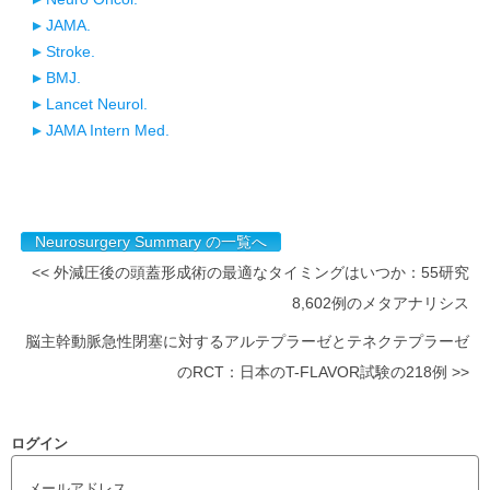
JAMA.
Stroke.
BMJ.
Lancet Neurol.
JAMA Intern Med.
Neurosurgery Summary の一覧へ
<< 外減圧後の頭蓋形成術の最適なタイミングはいつか：55研究
8,602例のメタアナリシス
脳主幹動脈急性閉塞に対するアルテプラーゼとテネクテプラーゼ
のRCT：日本のT-FLAVOR試験の218例 >>
ログイン
メールアドレス