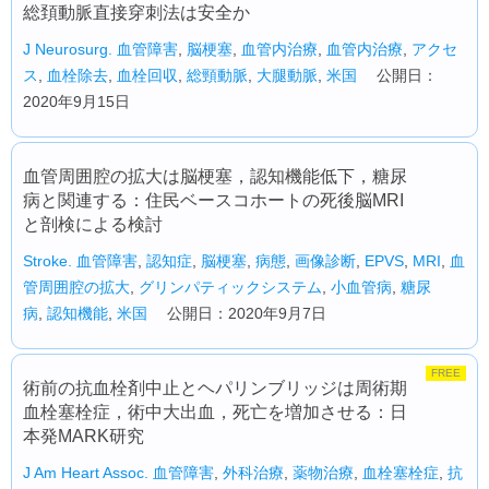
総頚動脈直接穿刺法は安全か
J Neurosurg.
血管障害
,
脳梗塞
,
血管内治療
,
血管内治療
,
アクセ
ス
,
血栓除去
,
血栓回収
,
総頸動脈
,
大腿動脈
,
米国
公開日：
2020年9月15日
血管周囲腔の拡大は脳梗塞，認知機能低下，糖尿
病と関連する：住民ベースコホートの死後脳MRI
と剖検による検討
Stroke.
血管障害
,
認知症
,
脳梗塞
,
病態
,
画像診断
,
EPVS
,
MRI
,
血
管周囲腔の拡大
,
グリンパティックシステム
,
小血管病
,
糖尿
病
,
認知機能
,
米国
公開日：2020年9月7日
FREE
術前の抗血栓剤中止とヘパリンブリッジは周術期
血栓塞栓症，術中大出血，死亡を増加させる：日
本発MARK研究
J Am Heart Assoc.
血管障害
,
外科治療
,
薬物治療
,
血栓塞栓症
,
抗