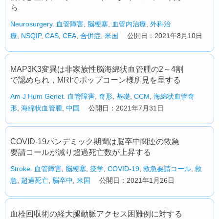
ら
Neurosurgery.
血管障害
,
脳梗塞
,
血管内治療
,
外科治
療
,
NSQIP
,
CAS
,
CEA
,
合併症
,
米国
公開日：2021年8月10日
MAP3K3変異は非家族性脳海綿状血管腫の2～4割
で認められ，MRIでポップコーン様所見を呈する
Am J Hum Genet.
血管障害
,
奇形
,
基礎
,
CCM
,
海綿状血管奇
形
,
海綿状血管腫
,
中国
公開日：2021年7月31日
COVID-19パンデミック期間は脳卒中関連の救急
要請コールが減り超過死亡数が上昇する
Stroke.
血管障害
,
脳梗塞
,
疫学
,
COVID-19
,
救急要請コール
,
救
急
,
超過死亡
,
脳卒中
,
米国
公開日：2021年1月26日
血栓回収術の経大腿動脈アクセス困難例に対する