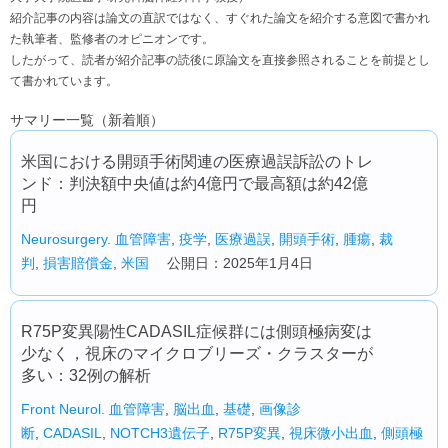
紹介記事の内容は論文の直訳ではなく、すぐれた論文を紹介する意図で書かれ
た執筆者、監修者のオピニオンです。
したがって、読者が紹介記事の読後に原論文を直接参照されることを前提とし
て書かれています。
サマリー一覧（新着順）
米国における開頭手術関連の医療過誤訴訟のトレ
ンド：判決額中央値は約4億円で最高額は約42億
円
Neurosurgery.
血管障害
,
疫学
,
医療過誤
,
開頭手術
,
腫瘍
,
裁
判
,
損害賠償金
,
米国
公開日：2025年1月4日
R75P変異陽性CADASIL症候群には側頭極病変は
少なく，視床のマイクロブリーズ・クラスターが
多い：32例の解析
Front Neurol.
血管障害
,
脳出血
,
基礎
,
画像診
断
,
CADASIL
,
NOTCH3遺伝子
,
R75P変異
,
視床微小出血
,
側頭極