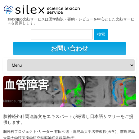
silex知の文献サービスは医学翻訳・要約・レビューを中心とした文献サービ
スを提供します。
検
索:
お問い合わせ
血管障害
Neurosurgery Summary>疾患>血管障害
脳神経外科関連論文をエキスパートが厳選し日本語サマリーをご提
供します。
脳外科プロジェクト･リーダー 有田和徳（鹿児島大学名誉教授(医学)、前鹿児島
大学大学院医歯学研究科脳神経外科学教授）