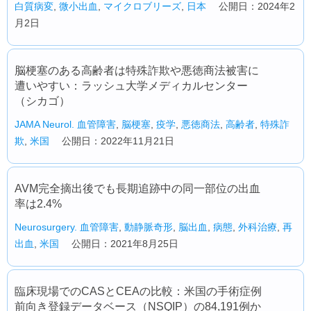
白質病変
,
微小出血
,
マイクロブリーズ
,
日本
公開日：2024年2
月2日
脳梗塞のある高齢者は特殊詐欺や悪徳商法被害に
遭いやすい：ラッシュ大学メディカルセンター
（シカゴ）
JAMA Neurol.
血管障害
,
脳梗塞
,
疫学
,
悪徳商法
,
高齢者
,
特殊詐
欺
,
米国
公開日：2022年11月21日
AVM完全摘出後でも長期追跡中の同一部位の出血
率は2.4%
Neurosurgery.
血管障害
,
動静脈奇形
,
脳出血
,
病態
,
外科治療
,
再
出血
,
米国
公開日：2021年8月25日
臨床現場でのCASとCEAの比較：米国の手術症例
前向き登録データベース（NSQIP）の84,191例か