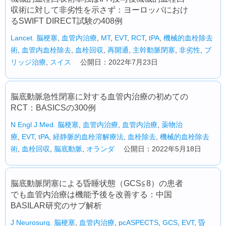
収術に対して非劣性を示さず：ヨーロッパにおけ
るSWIFT DIRECT試験の408例
Lancet.
脳梗塞
,
血管内治療
,
MT
,
EVT
,
RCT
,
tPA
,
機械的血栓除去
術
,
血管内血栓除去
,
血栓回収
,
再開通
,
主幹動脈閉塞
,
非劣性
,
ブ
リッジ治療
,
スイス
公開日：2022年7月23日
脳底動脈急性閉塞に対する血管内治療の初めての
RCT：BASICSの300例
N Engl J Med.
脳梗塞
,
血管内治療
,
血管内治療
,
薬物治
療
,
EVT
,
tPA
,
経静脈的血栓溶解療法
,
血栓除去
,
機械的血栓除去
術
,
血栓回収
,
脳底動脈
,
オランダ
公開日：2022年5月18日
脳底動脈閉塞による昏睡状態（GCS≦8）の患者
でも血管内治療は機能予後を改善する：中国
BASILAR研究のサブ解析
J Neurosurg.
脳梗塞
,
血管内治療
,
pcASPECTS
,
GCS
,
EVT
,
昏