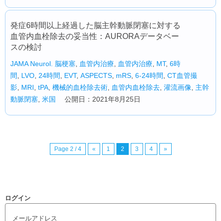
発症6時間以上経過した脳主幹動脈閉塞に対する
血管内血栓除去の妥当性：AURORAデータベー
スの検討
JAMA Neurol.
脳梗塞
,
血管内治療
,
血管内治療
,
MT
,
6時
間
,
LVO
,
24時間
,
EVT
,
ASPECTS
,
mRS
,
6-24時間
,
CT血管撮
影
,
MRI
,
tPA
,
機械的血栓除去術
,
血管内血栓除去
,
灌流画像
,
主幹
動脈閉塞
,
米国
公開日：2021年8月25日
Page 2 / 4
«
1
2
3
4
»
ログイン
メールアドレス