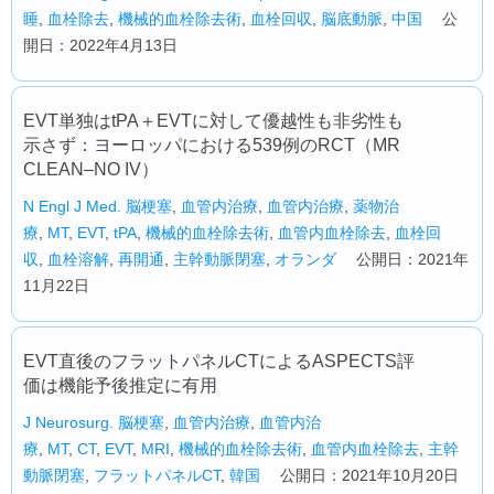
睡
,
血栓除去
,
機械的血栓除去術
,
血栓回収
,
脳底動脈
,
中国
公
開日：2022年4月13日
EVT単独はtPA＋EVTに対して優越性も非劣性も
示さず：ヨーロッパにおける539例のRCT（MR
CLEAN–NO IV）
N Engl J Med.
脳梗塞
,
血管内治療
,
血管内治療
,
薬物治
療
,
MT
,
EVT
,
tPA
,
機械的血栓除去術
,
血管内血栓除去
,
血栓回
収
,
血栓溶解
,
再開通
,
主幹動脈閉塞
,
オランダ
公開日：2021年
11月22日
EVT直後のフラットパネルCTによるASPECTS評
価は機能予後推定に有用
J Neurosurg.
脳梗塞
,
血管内治療
,
血管内治
療
,
MT
,
CT
,
EVT
,
MRI
,
機械的血栓除去術
,
血管内血栓除去
,
主幹
動脈閉塞
,
フラットパネルCT
,
韓国
公開日：2021年10月20日