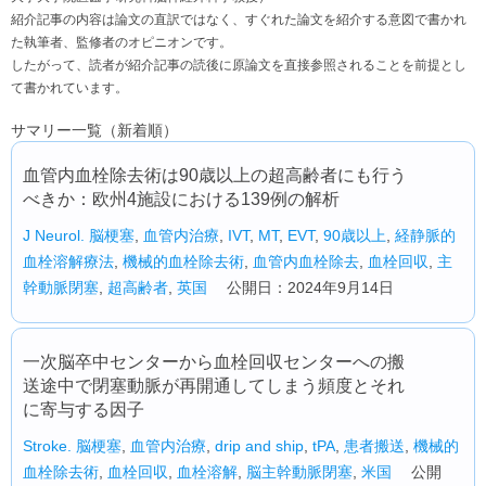
紹介記事の内容は論文の直訳ではなく、すぐれた論文を紹介する意図で書かれ
た執筆者、監修者のオピニオンです。
したがって、読者が紹介記事の読後に原論文を直接参照されることを前提とし
て書かれています。
サマリー一覧（新着順）
血管内血栓除去術は90歳以上の超高齢者にも行う
べきか：欧州4施設における139例の解析
J Neurol.
脳梗塞
,
血管内治療
,
IVT
,
MT
,
EVT
,
90歳以上
,
経静脈的
血栓溶解療法
,
機械的血栓除去術
,
血管内血栓除去
,
血栓回収
,
主
幹動脈閉塞
,
超高齢者
,
英国
公開日：2024年9月14日
一次脳卒中センターから血栓回収センターへの搬
送途中で閉塞動脈が再開通してしまう頻度とそれ
に寄与する因子
Stroke.
脳梗塞
,
血管内治療
,
drip and ship
,
tPA
,
患者搬送
,
機械的
血栓除去術
,
血栓回収
,
血栓溶解
,
脳主幹動脈閉塞
,
米国
公開