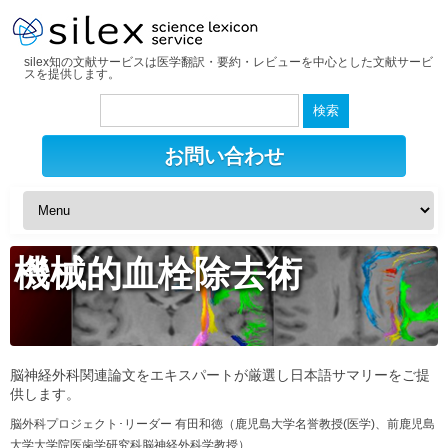
silex知の文献サービスは医学翻訳・要約・レビューを中心とした文献サービ
スを提供します。
検
索:
お問い合わせ
機械的血栓除去術
脳神経外科関連論文をエキスパートが厳選し日本語サマリーをご提
供します。
脳外科プロジェクト･リーダー 有田和徳（鹿児島大学名誉教授(医学)、前鹿児島
大学大学院医歯学研究科脳神経外科学教授）