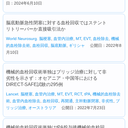
日：2024年6月10日
脳底動脈急性閉塞に対する血栓回収ではステント
リトリーバーか直接吸引法か
World Neurosurg.
脳梗塞
,
血管内治療
,
MT
,
EVT
,
血栓除去
,
機械
的血栓除去術
,
血栓回収
,
脳底動脈
,
ギリシャ
公開日：2022年8
月10日
機械的血栓回収術単独はブリッジ治療に対して非
劣性を示さず：オセアニア・中国等における
DIRECT-SAFE試験の295例
Lancet.
脳梗塞
,
血管内治療
,
MT
,
EVT
,
RCT
,
tPA
,
機械的血栓除去
術
,
血管内血栓除去
,
血栓回収
,
再開通
,
主幹動脈閉塞
,
非劣性
,
ブ
リッジ治療
,
オーストラリア
公開日：2022年7月23日
機械的血栓回収術単独はtPA投与後機械的血栓回