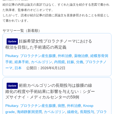
紹介記事の内容は論文の直訳ではなく、すぐれた論文を紹介する意図で書かれ
た執筆者、監修者のオピニオンです。
したがって、読者が紹介記事の読後に原論文を直接参照されることを前提とし
て書かれています。
サマリー一覧（新着順）
妊娠希望女性プロラクチノーマにおける
Update
根治を目指した手術適応の再定義
Pituitary.
プロラクチン産生腺腫
,
外科治療
,
薬物治療
,
経蝶形骨洞
手術
,
経鼻手術
,
カベルゴリン
,
内視鏡
,
妊娠
,
分娩
,
プロラクチノ
ーマ
,
日本
公開日：2026年6月12日
術前カベルゴリンの長期投与は腺腫の線
Update
維化の程度や手術結果に影響を与えない：シダー
ズサイナイ・メディカルセンターの59例
Pituitary.
プロラクチン産生腺腫
,
病態
,
外科治療
,
Knosp
grade
,
海綿静脈洞浸潤
,
カベルゴリン
,
線維化
,
長期投与
,
プロラ