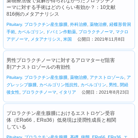
薬物療法後で寛解が得られなかったプロラクチノ
ーマに対する手術はどのくらい有効か？：10文献
816例のメタアナリシス
Pituitary.
プロラクチン産生腺腫
,
外科治療
,
薬物治療
,
経蝶形骨洞
手術
,
カベルゴリン
,
ドパミン作動薬
,
プロラクチノーマ
,
マクロ
アデノーマ
,
メタアナリシス
,
米国
公開日：2021年11月8日
男性プロラクチノーマに対するアロマターゼ阻害
剤アナストロゾールの有効性
Pituitary.
プロラクチン産生腺腫
,
薬物治療
,
アナストロゾール
,
ア
グレッシブ腺腫
,
カベルゴリン抵抗性
,
カベルゴリン
,
男性
,
閉経
後女性
,
プロラクチノーマ
,
イタリア
公開日：2021年8月23日
プロラクチン産生腺腫におけるエストロゲン受容
体（ERα66，ERα36）低発現は浸潤性成長と相関
している
Pituitary.
プロラクチン産生腺腫
,
基礎
,
病態
,
ERα66
,
ERα36
,
エ