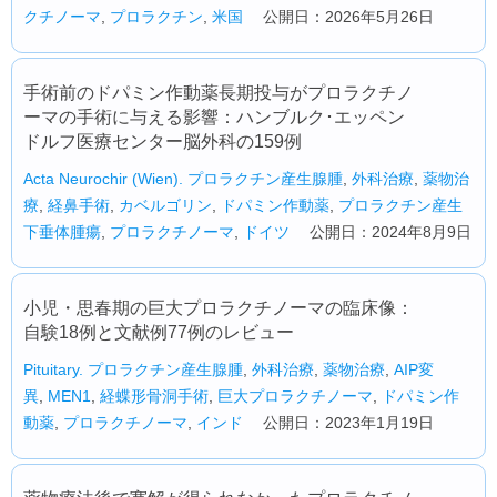
クチノーマ
,
プロラクチン
,
米国
公開日：2026年5月26日
手術前のドパミン作動薬長期投与がプロラクチノ
ーマの手術に与える影響：ハンブルク･エッペン
ドルフ医療センター脳外科の159例
Acta Neurochir (Wien).
プロラクチン産生腺腫
,
外科治療
,
薬物治
療
,
経鼻手術
,
カベルゴリン
,
ドパミン作動薬
,
プロラクチン産生
下垂体腫瘍
,
プロラクチノーマ
,
ドイツ
公開日：2024年8月9日
小児・思春期の巨大プロラクチノーマの臨床像：
自験18例と文献例77例のレビュー
Pituitary.
プロラクチン産生腺腫
,
外科治療
,
薬物治療
,
AIP変
異
,
MEN1
,
経蝶形骨洞手術
,
巨大プロラクチノーマ
,
ドパミン作
動薬
,
プロラクチノーマ
,
インド
公開日：2023年1月19日