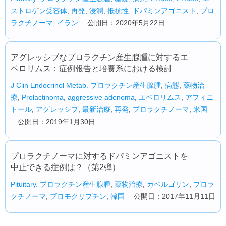
ストロゲン受容体
,
再発
,
浸潤
,
抵抗性
,
ドパミンアゴニスト
,
プロ
ラクチノーマ
,
イラン
公開日：2020年5月22日
アグレッシブなプロラクチン産生腺腫に対するエ
ベロリムス：症例報告と培養系における検討
J Clin Endocrinol Metab.
プロラクチン産生腺腫
,
病態
,
薬物治
療
,
Prolactinoma
,
aggressive adenoma
,
エベロリムス
,
アフィニ
トール
,
アグレッシブ
,
最新治療
,
再発
,
プロラクチノーマ
,
米国
公開日：2019年1月30日
プロラクチノーマに対するドパミンアゴニストを
中止できる症例は？（第2弾）
Pituitary.
プロラクチン産生腺腫
,
薬物治療
,
カベルゴリン
,
プロラ
クチノーマ
,
ブロモクリプチン
,
韓国
公開日：2017年11月11日