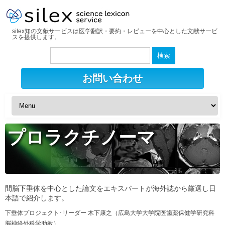
silex知の文献サービスは医学翻訳・要約・レビューを中心とした文献サービ
スを提供します。
検
索:
お問い合わせ
プロラクチノーマ
間脳下垂体を中心とした論文をエキスパートが海外誌から厳選し日
本語で紹介します。
下垂体プロジェクト･リーダー 木下康之（広島大学大学院医歯薬保健学研究科
脳神経外科学助教）