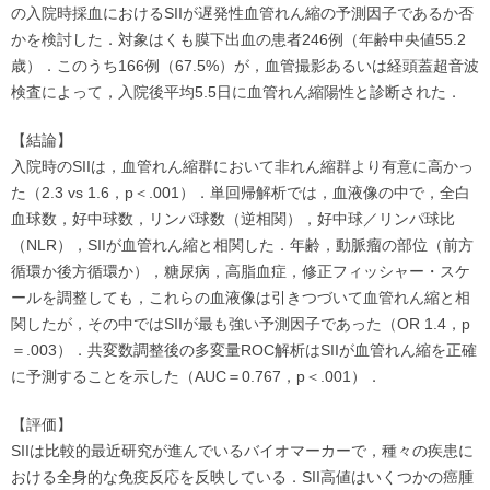
の入院時採血におけるSIIが遅発性血管れん縮の予測因子であるか否
かを検討した．対象はくも膜下出血の患者246例（年齢中央値55.2
歳）．このうち166例（67.5%）が，血管撮影あるいは経頭蓋超音波
検査によって，入院後平均5.5日に血管れん縮陽性と診断された．
【結論】
入院時のSIIは，血管れん縮群において非れん縮群より有意に高かっ
た（2.3 vs 1.6，p＜.001）．単回帰解析では，血液像の中で，全白
血球数，好中球数，リンパ球数（逆相関），好中球／リンパ球比
（NLR），SIIが血管れん縮と相関した．年齢，動脈瘤の部位（前方
循環か後方循環か），糖尿病，高脂血症，修正フィッシャー・スケ
ールを調整しても，これらの血液像は引きつづいて血管れん縮と相
関したが，その中ではSIIが最も強い予測因子であった（OR 1.4，p
＝.003）．共変数調整後の多変量ROC解析はSIIが血管れん縮を正確
に予測することを示した（AUC＝0.767，p＜.001）．
【評価】
SIIは比較的最近研究が進んでいるバイオマーカーで，種々の疾患に
おける全身的な免疫反応を反映している．SII高値はいくつかの癌腫