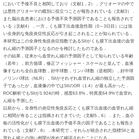
において予後不良と相関しており（文献1，2），グリオーマの中で
は悪性グリオーマの鑑別に役立つことが報告されている（文献3）．
また脳出血患者における予後不良予測因子であることも報告されて
いる（文献4）．一方，くも膜下出血後急性期（0～3日目）には強
い全身的な免疫炎症性反応が引き起こされることが知られている．
本研究はこの全身性免疫炎症指数であるSIIがくも膜下出血後の血管
れん縮の予測因子となるのかを検討したものである．
その結果，従来から血管れん縮の予測因子として知られている年齢
（若年），前方循環，修正フィッシャー・スケールと並んで，血液
像すなわち全白血球数，好中球数，リンパ球数（逆相関），好中球
／リンパ球比（NLR），SIIがそれぞれ血管れん縮の独立した予測因
子であったが，血液像の中ではSIIのOR（1.4）が最も高かった．
ROC解析でもSIIが1.924の時，感度63.8%，特異度64.9%で血管れ
ん縮を予測した．
以前から，全身性の炎症性免疫反応とくも膜下出血後の血管れん縮
に相関が有ることは指摘されてきていた（文献5，6）．また，血小
板の活性化がくも膜下出血後の予後不良の因子であることも報告さ
れている（文献7，8）．本研究で，それらが統合された指標SIIと血
管れん縮との強い相関が改めて確認されたことになる．