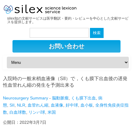
silex知の文献サービスは医学翻訳・要約・レビューを中心とした文献サービ
スを提供します。
検
索:
お問い合わせ
入院時の一般末梢血液像（SII）で，くも膜下出血後の遅発
性血管れん縮の発生を予測出来る
Neurosurgery Summary
-
脳動脈瘤
,
くも膜下出血
,
病
態
,
SII
,
NLR
,
血管れん縮
,
血液像
,
好中球
,
血小板
,
全身性免疫炎症指
数
,
白血球数
,
リンパ球
,
米国
公開日：
2022年3月7日