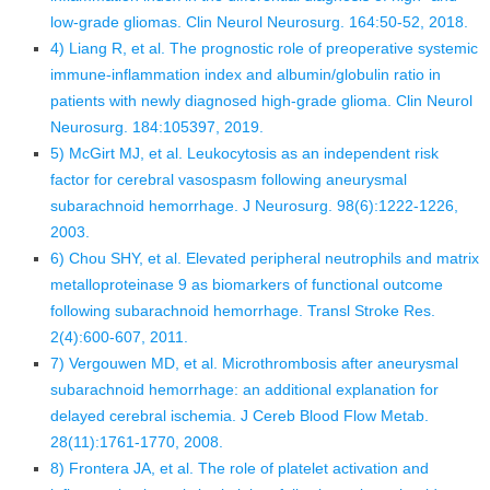
low-grade gliomas. Clin Neurol Neurosurg. 164:50-52, 2018.
4) Liang R, et al. The prognostic role of preoperative systemic
immune-inflammation index and albumin/globulin ratio in
patients with newly diagnosed high-grade glioma. Clin Neurol
Neurosurg. 184:105397, 2019.
5) McGirt MJ, et al. Leukocytosis as an independent risk
factor for cerebral vasospasm following aneurysmal
subarachnoid hemorrhage. J Neurosurg. 98(6):1222-1226,
2003.
6) Chou SHY, et al. Elevated peripheral neutrophils and matrix
metalloproteinase 9 as biomarkers of functional outcome
following subarachnoid hemorrhage. Transl Stroke Res.
2(4):600-607, 2011.
7) Vergouwen MD, et al. Microthrombosis after aneurysmal
subarachnoid hemorrhage: an additional explanation for
delayed cerebral ischemia. J Cereb Blood Flow Metab.
28(11):1761-1770, 2008.
8) Frontera JA, et al. The role of platelet activation and