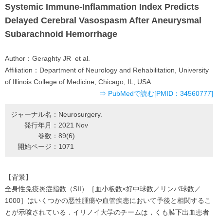
Systemic Immune-Inflammation Index Predicts
Delayed Cerebral Vasospasm After Aneurysmal
Subarachnoid Hemorrhage
Author：
Geraghty JR et al.
Affiliation：
Department of Neurology and Rehabilitation, University
of Illinois College of Medicine, Chicago, IL, USA
⇒ PubMedで読む[PMID：34560777]
ジャーナル名：
Neurosurgery.
発行年月：
2021 Nov
巻数：
89(6)
開始ページ：
1071
【背景】
全身性免疫炎症指数（SII）［血小板数×好中球数／リンパ球数／
1000］はいくつかの悪性腫瘍や血管疾患において予後と相関するこ
とが示唆されている．イリノイ大学のチームは，くも膜下出血患者