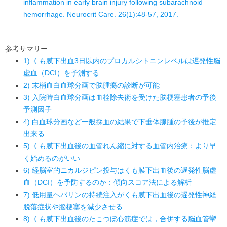
inflammation in early brain injury following subarachnoid
hemorrhage. Neurocrit Care. 26(1):48-57, 2017.
参考サマリー
1) くも膜下出血3日以内のプロカルシトニンレベルは遅発性脳
虚血（DCI）を予測する
2) 末梢血白血球分画で脳腫瘍の診断が可能
3) 入院時白血球分画は血栓除去術を受けた脳梗塞患者の予後
予測因子
4) 白血球分画など一般採血の結果で下垂体腺腫の予後が推定
出来る
5) くも膜下出血後の血管れん縮に対する血管内治療：より早
く始めるのがいい
6) 経脳室的ニカルジピン投与はくも膜下出血後の遅発性脳虚
血（DCI）を予防するのか：傾向スコア法による解析
7) 低用量ヘパリンの持続注入がくも膜下出血後の遅発性神経
脱落症状や脳梗塞を減少させる
8) くも膜下出血後のたこつぼ心筋症では，合併する脳血管攣