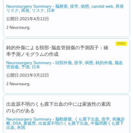
Neurosurgery Summary
-
脳梗塞
,
疫学
,
病態
,
carotid web
,
再発
リスク
,
再発
,
リスク
,
日本
公開日:2021年4月12日
J Neurosurg.
FREE
鈍的外傷による頸部･脳血管損傷の予測因子：確
率予測ノモグラムの作成
Neurosurgery Summary
-
頭部外傷
,
疫学
,
病態
,
鈍的外傷
,
脳血
管損傷
,
予測
,
日本
公開日:2021年3月22日
J Neurosurg.
出血源不明のくも膜下出血の中には家族性の素因
のものがある
Neurosurgery Summary
-
脳動脈瘤
,
くも膜下出血
,
疫学
,
画像診
断
,
DSA
,
家族歴
,
出血源不明のくも膜下出血
,
中脳周囲くも膜下
出血
,
米国