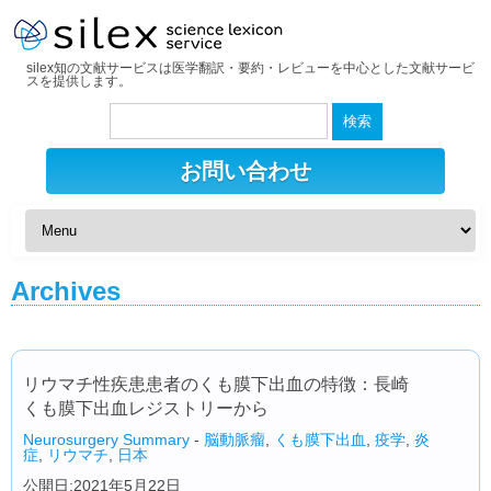
silex知の文献サービスは医学翻訳・要約・レビューを中心とした文献サービ
スを提供します。
検
索:
お問い合わせ
Archives
リウマチ性疾患患者のくも膜下出血の特徴：長崎
くも膜下出血レジストリーから
Neurosurgery Summary
-
脳動脈瘤
,
くも膜下出血
,
疫学
,
炎
症
,
リウマチ
,
日本
公開日:2021年5月22日