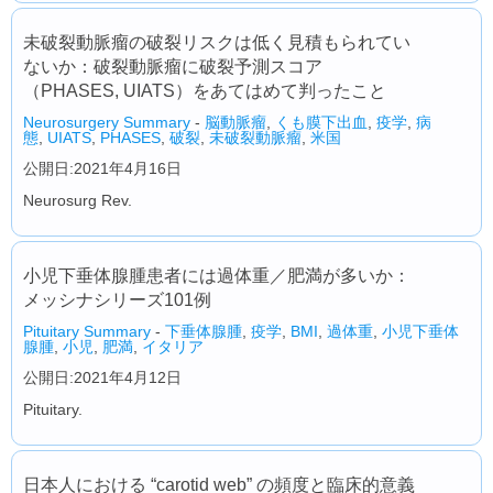
未破裂動脈瘤の破裂リスクは低く見積もられてい
ないか：破裂動脈瘤に破裂予測スコア
（PHASES, UIATS）をあてはめて判ったこと
Neurosurgery Summary
-
脳動脈瘤
,
くも膜下出血
,
疫学
,
病
態
,
UIATS
,
PHASES
,
破裂
,
未破裂動脈瘤
,
米国
公開日:2021年4月16日
Neurosurg Rev.
小児下垂体腺腫患者には過体重／肥満が多いか：
メッシナシリーズ101例
Pituitary Summary
-
下垂体腺腫
,
疫学
,
BMI
,
過体重
,
小児下垂体
腺腫
,
小児
,
肥満
,
イタリア
公開日:2021年4月12日
Pituitary.
日本人における “carotid web” の頻度と臨床的意義