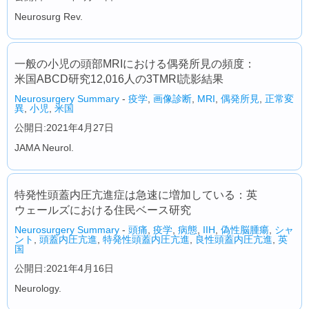
Neurosurg Rev.
一般の小児の頭部MRIにおける偶発所見の頻度：
米国ABCD研究12,016人の3TMRI読影結果
Neurosurgery Summary
-
疫学
,
画像診断
,
MRI
,
偶発所見
,
正常変
異
,
小児
,
米国
公開日:2021年4月27日
JAMA Neurol.
特発性頭蓋内圧亢進症は急速に増加している：英
ウェールズにおける住民ベース研究
Neurosurgery Summary
-
頭痛
,
疫学
,
病態
,
IIH
,
偽性脳腫瘍
,
シャ
ント
,
頭蓋内圧亢進
,
特発性頭蓋内圧亢進
,
良性頭蓋内圧亢進
,
英
国
公開日:2021年4月16日
Neurology.