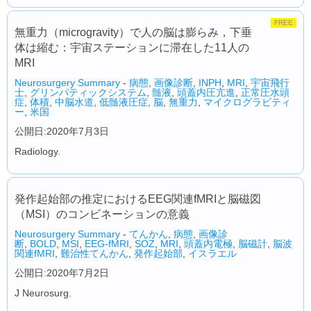
FREE
無重力（microgravity）で人の脳は膨らみ，下垂
体は縮む：宇宙ステーションに滞在した11人の
MRI
Neurosurgery Summary
-
病態
,
画像診断
,
INPH
,
MRI
,
宇宙飛行
士
,
グリンパティックシステム
,
髄液
,
頭蓋内圧亢進
,
正常圧水頭
症
,
体積
,
中脳水道
,
低髄液圧症
,
脳
,
無重力
,
マイクログラビティ
ー
,
米国
公開日:2020年7月3日
Radiology.
発作起始部の推定におけるEEG関連fMRIと脳磁図
（MSI）のコンビネーションの意義
Neurosurgery Summary
-
てんかん
,
病態
,
画像診
断
,
BOLD
,
MSI
,
EEG-fMRI
,
SOZ
,
MRI
,
頭蓋内電極
,
脳磁計
,
脳波
関連fMRI
,
難治性てんかん
,
発作起始部
,
イスラエル
公開日:2020年7月2日
J Neurosurg.