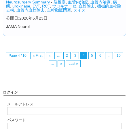
Neurosurgery Summary
-
脳梗塞
,
血管内治療
,
血管内治療
,
病
態
,
urokinase
,
EVT
,
RCT
,
ウロキナーゼ
,
血栓除去
,
機械的血栓除
去術
,
血管内血栓除去
,
主幹動脈閉塞
,
スイス
公開日:2020年5月23日
JAMA Neurol.
Page 4 / 10
« First
«
...
2
3
4
5
6
...
10
...
»
Last »
ログイン
メールアドレス
パスワード