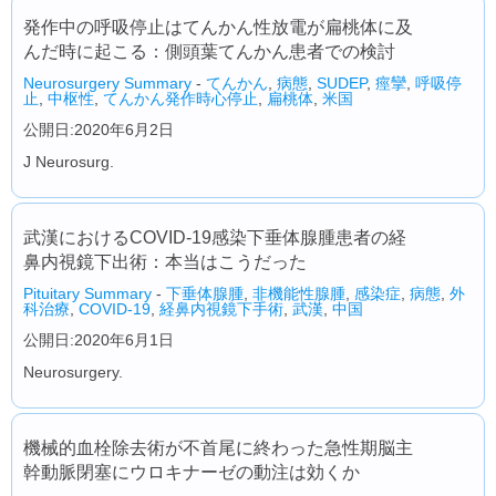
発作中の呼吸停止はてんかん性放電が扁桃体に及
んだ時に起こる：側頭葉てんかん患者での検討
Neurosurgery Summary
-
てんかん
,
病態
,
SUDEP
,
痙攣
,
呼吸停
止
,
中枢性
,
てんかん発作時心停止
,
扁桃体
,
米国
公開日:2020年6月2日
J Neurosurg.
武漢におけるCOVID-19感染下垂体腺腫患者の経
鼻内視鏡下出術：本当はこうだった
Pituitary Summary
-
下垂体腺腫
,
非機能性腺腫
,
感染症
,
病態
,
外
科治療
,
COVID-19
,
経鼻内視鏡下手術
,
武漢
,
中国
公開日:2020年6月1日
Neurosurgery.
機械的血栓除去術が不首尾に終わった急性期脳主
幹動脈閉塞にウロキナーゼの動注は効くか