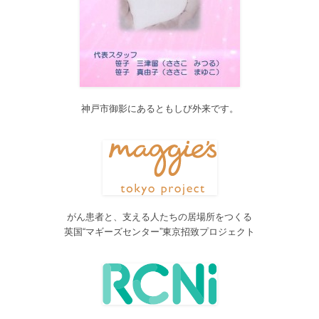
Global Health Review
食は「地中海的」に?
を公開しました。
2017/05/25
サービス内容のページに「医の知の共有」を追加しました。
2017/04/04
2017年4月4日～9日迄カテゴリーの整理を行うため、一部カテゴリ
ーが表示されなくなります。ご迷惑をおかけしますが、何卒ご理
解いただけますようお願いいたします。
神戸市御影にあるともしび外来です。
2016/10/26
Neurosurgery Summary・Pituitary Summaryにおいて、分類を追加
しました。各一覧の右側の「カテゴリー」をご覧ください。
2016/08/08
脳神経外科関連論文をエキスパートが海外誌から厳選し日本語で
紹介するNeurosurgery Summaryを公開しました。
がん患者と、支える人たちの居場所をつくる
2016/08/08
英国“マギーズセンター”東京招致プロジェクト
間脳下垂体を中心とした論文をエキスパートが海外誌から厳選し
日本語で紹介するPituitary Summaryを公開しました。
2016/08/08
更新情報をお知らせする無料メルマガサービスをはじめました。
2016/08/08