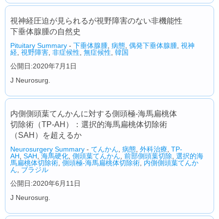
視神経圧迫が見られるが視野障害のない非機能性
下垂体腺腫の自然史
Pituitary Summary
-
下垂体腺腫
,
病態
,
偶発下垂体腺腫
,
視神
経
,
視野障害
,
非症候性
,
無症候性
,
韓国
公開日:2020年7月1日
J Neurosurg.
内側側頭葉てんかんに対する側頭極-海馬扁桃体
切除術（TP-AH）：選択的海馬扁桃体切除術
（SAH）を超えるか
Neurosurgery Summary
-
てんかん
,
病態
,
外科治療
,
TP-
AH
,
SAH
,
海馬硬化
,
側頭葉てんかん
,
前部側頭葉切除
,
選択的海
馬扁桃体切除術
,
側頭極-海馬扁桃体切除術
,
内側側頭葉てんか
ん
,
ブラジル
公開日:2020年6月11日
J Neurosurg.