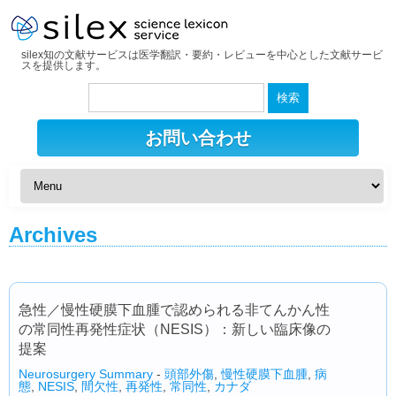
silex知の文献サービスは医学翻訳・要約・レビューを中心とした文献サービ
スを提供します。
検
索:
お問い合わせ
Archives
急性／慢性硬膜下血腫で認められる非てんかん性
の常同性再発性症状（NESIS）：新しい臨床像の
提案
Neurosurgery Summary
-
頭部外傷
,
慢性硬膜下血腫
,
病
態
,
NESIS
,
間欠性
,
再発性
,
常同性
,
カナダ