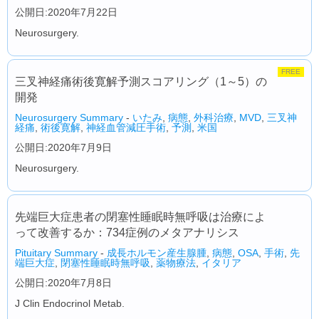
公開日:2020年7月22日
Neurosurgery.
FREE
三叉神経痛術後寛解予測スコアリング（1～5）の
開発
Neurosurgery Summary
-
いたみ
,
病態
,
外科治療
,
MVD
,
三叉神
経痛
,
術後寛解
,
神経血管減圧手術
,
予測
,
米国
公開日:2020年7月9日
Neurosurgery.
先端巨大症患者の閉塞性睡眠時無呼吸は治療によ
って改善するか：734症例のメタアナリシス
Pituitary Summary
-
成長ホルモン産生腺腫
,
病態
,
OSA
,
手術
,
先
端巨大症
,
閉塞性睡眠時無呼吸
,
薬物療法
,
イタリア
公開日:2020年7月8日
J Clin Endocrinol Metab.