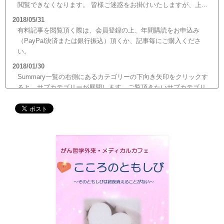
閲覧できなくなります。 皆様ご迷惑をお掛けいたしますが、上...
2018/05/31
有料記事を閲覧頂く際は、会員登録の上、年間購読をお申込み
（PayPal決済または銀行振込）頂くか、記事毎にご購入くださ
い。
2018/01/30
Summary一覧の右側にあるカテゴリーの下向き矢印をクリックす
ると、サブカテゴリーが展開します。ご覧頂きたいサブカテゴリ
ーをクリックするとサブカテゴリー一覧から記事がご覧頂けま
す。どうぞご利用ください。
2017/12/19
12月21日（木）22:00～翌22日（金）10:00頃にサイトメンテナン
ス作業を行います。 作業中は、サイト全ページ（https://silex-
transl.com/）が閲覧できなくなります。 皆様ご迷惑をお掛けい
た...
2017/11/01
11月1日をもって組織を合同会社に改め、Silex Press合同会社を設
立いたしました。
2017/05/31