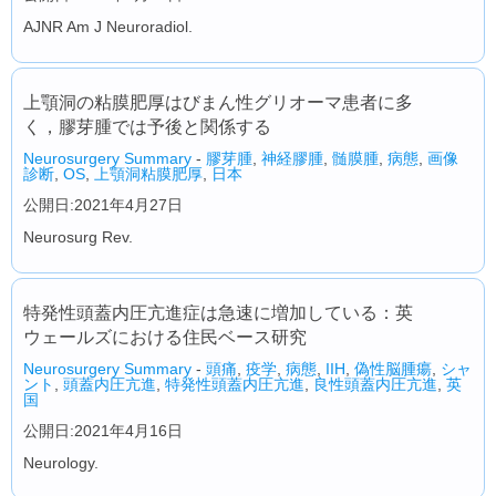
AJNR Am J Neuroradiol.
上顎洞の粘膜肥厚はびまん性グリオーマ患者に多
く，膠芽腫では予後と関係する
Neurosurgery Summary
-
膠芽腫
,
神経膠腫
,
髄膜腫
,
病態
,
画像
診断
,
OS
,
上顎洞粘膜肥厚
,
日本
公開日:2021年4月27日
Neurosurg Rev.
特発性頭蓋内圧亢進症は急速に増加している：英
ウェールズにおける住民ベース研究
Neurosurgery Summary
-
頭痛
,
疫学
,
病態
,
IIH
,
偽性脳腫瘍
,
シャ
ント
,
頭蓋内圧亢進
,
特発性頭蓋内圧亢進
,
良性頭蓋内圧亢進
,
英
国
公開日:2021年4月16日
Neurology.