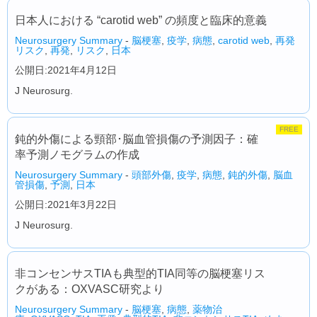
日本人における “carotid web” の頻度と臨床的意義
Neurosurgery Summary
-
脳梗塞
,
疫学
,
病態
,
carotid web
,
再発
リスク
,
再発
,
リスク
,
日本
公開日:2021年4月12日
J Neurosurg.
FREE
鈍的外傷による頸部･脳血管損傷の予測因子：確
率予測ノモグラムの作成
Neurosurgery Summary
-
頭部外傷
,
疫学
,
病態
,
鈍的外傷
,
脳血
管損傷
,
予測
,
日本
公開日:2021年3月22日
J Neurosurg.
非コンセンサスTIAも典型的TIA同等の脳梗塞リス
クがある：OXVASC研究より
Neurosurgery Summary
-
脳梗塞
,
病態
,
薬物治