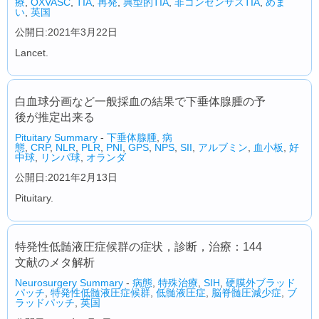
療
,
OXVASC
,
TIA
,
再発
,
典型的TIA
,
非コンセンサスTIA
,
めま
い
,
英国
公開日:2021年3月22日
Lancet.
白血球分画など一般採血の結果で下垂体腺腫の予
後が推定出来る
Pituitary Summary
-
下垂体腺腫
,
病
態
,
CRP
,
NLR
,
PLR
,
PNI
,
GPS
,
NPS
,
SII
,
アルブミン
,
血小板
,
好
中球
,
リンパ球
,
オランダ
公開日:2021年2月13日
Pituitary.
特発性低髄液圧症候群の症状，診断，治療：144
文献のメタ解析
Neurosurgery Summary
-
病態
,
特殊治療
,
SIH
,
硬膜外ブラッド
パッチ
,
特発性低髄液圧症候群
,
低髄液圧症
,
脳脊髄圧減少症
,
ブ
ラッドパッチ
,
英国