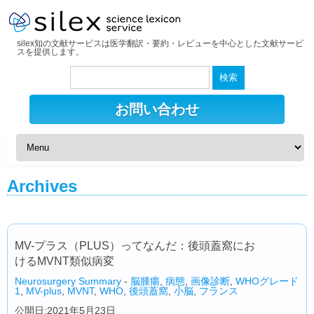
silex知の文献サービスは医学翻訳・要約・レビューを中心とした文献サービ
スを提供します。
検
索:
お問い合わせ
Archives
MV-プラス（PLUS）ってなんだ：後頭蓋窩にお
けるMVNT類似病変
Neurosurgery Summary
-
脳腫瘍
,
病態
,
画像診断
,
WHOグレード
1
,
MV-plus
,
MVNT
,
WHO
,
後頭蓋窩
,
小脳
,
フランス
公開日:2021年5月23日