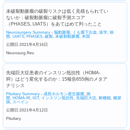
未破裂動脈瘤の破裂リスクは低く見積もられてい
ないか：破裂動脈瘤に破裂予測スコア
（PHASES, UIATS）をあてはめて判ったこと
Neurosurgery Summary
-
脳動脈瘤
,
くも膜下出血
,
疫学
,
病
態
,
UIATS
,
PHASES
,
破裂
,
未破裂動脈瘤
,
米国
公開日:2021年4月16日
Neurosurg Rev.
先端巨大症患者のインスリン抵抗性（HOMA-
IR）はどう変化するのか：15報告655例のメタア
ナリシス
Pituitary Summary
-
成長ホルモン産生腺腫
,
病
態
,
HOMA‑IR
,
IGT
,
インスリン抵抗性
,
先端巨大症
,
耐糖能
,
糖尿
病
,
スペイン
公開日:2021年4月12日
Pituitary.