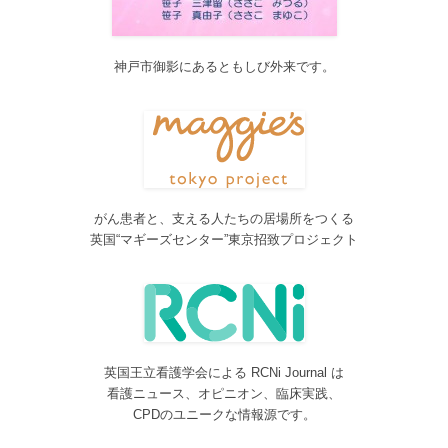
2017/04/04
2017年4月4日～9日迄カテゴリーの整理を行うため、一部カテゴリ
ーが表示されなくなります。ご迷惑をおかけしますが、何卒ご理
解いただけますようお願いいたします。
神戸市御影にあるともしび外来です。
2016/10/26
Neurosurgery Summary・Pituitary Summaryにおいて、分類を追加
しました。各一覧の右側の「カテゴリー」をご覧ください。
2016/08/08
脳神経外科関連論文をエキスパートが海外誌から厳選し日本語で
紹介するNeurosurgery Summaryを公開しました。
がん患者と、支える人たちの居場所をつくる
2016/08/08
英国“マギーズセンター”東京招致プロジェクト
間脳下垂体を中心とした論文をエキスパートが海外誌から厳選し
日本語で紹介するPituitary Summaryを公開しました。
2016/08/08
更新情報をお知らせする無料メルマガサービスをはじめました。
2016/08/08
英国王立看護学会による RCNi Journal は
サイトをリニューアルしました
看護ニュース、オピニオン、臨床実践、
2016/07/04
CPDのユニークな情報源です。
事業内容に編集業を追加しました。電子書籍、各種報告書等の編