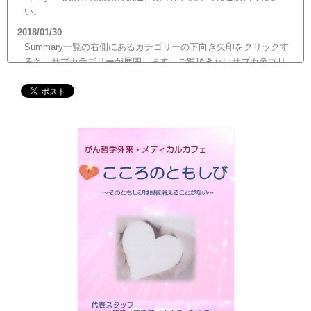
い。
2018/01/30
Summary一覧の右側にあるカテゴリーの下向き矢印をクリックす
ると、サブカテゴリーが展開します。ご覧頂きたいサブカテゴリ
ーをクリックするとサブカテゴリー一覧から記事がご覧頂けま
す。どうぞご利用ください。
2017/12/19
12月21日（木）22:00～翌22日（金）10:00頃にサイトメンテナン
ス作業を行います。 作業中は、サイト全ページ（https://silex-
transl.com/）が閲覧できなくなります。 皆様ご迷惑をお掛けい
た...
2017/11/01
11月1日をもって組織を合同会社に改め、Silex Press合同会社を設
立いたしました。
2017/05/31
Global Health Review
食は「地中海的」に?
を公開しました。
2017/05/25
サービス内容のページに「医の知の共有」を追加しました。